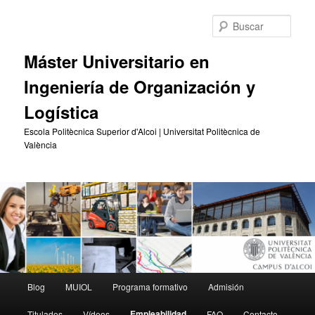
Ir
al
Busc
contenido
principal
Máster Universitario en
Ingeniería de Organización y
Logística
Escola Politècnica Superior d'Alcoi | Universitat Politècnica de
València
Menú
Blog
MUIOL
Programa formativo
Admisión
principal
Empleabilidad
Titulados
Vídeos
FAQ
Contacto