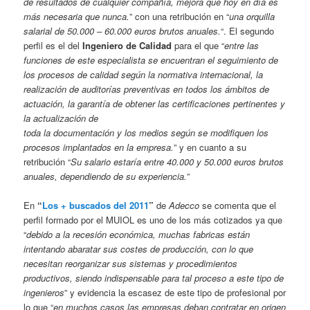
de resultados de cualquier compañía, mejora que hoy en día es
más necesaria que nunca.
” con una retribución en “
una orquilla
salarial de 50.000 – 60.000 euros brutos anuales.
“. El segundo
perfil es el del
Ingeniero de Calidad
para el que “
entre las
funciones de este especialista se encuentran el seguimiento de
los procesos de calidad según la normativa internacional, la
realización de auditorías preventivas en todos los ámbitos de
actuación, la garantía de obtener las certificaciones pertinentes y
la actualización de
toda la documentación y los medios según se modifiquen los
procesos implantados en la empresa.
” y en cuanto a su
retribución “
Su salario estaría entre 40.000 y 50.000 euros brutos
anuales, dependiendo de su experiencia.
”
En
“
Los + buscados del 2011
”
de
Adecco
se comenta que el
perfil formado por el MUIOL es uno de los más cotizados ya que
“
debido a la recesión económica, muchas fabricas están
intentando abaratar sus costes de producción, con lo que
necesitan reorganizar sus sistemas y procedimientos
productivos, siendo indispensable para tal proceso a este tipo de
ingenieros
” y evidencia la escasez de este tipo de profesional por
lo que “
en muchos casos las empresas deban contratar en origen