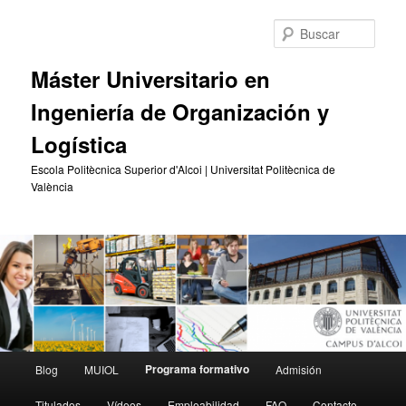
Ir
al
Busc
contenido
principal
Máster Universitario en
Ingeniería de Organización y
Logística
Escola Politècnica Superior d'Alcoi | Universitat Politècnica de
València
Menú
Programa formativo
Blog
MUIOL
Admisión
principal
Titulados
Vídeos
Empleabilidad
FAQ
Contacto