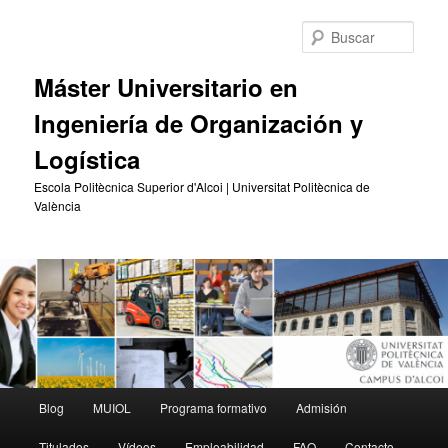
Ir
al
Busc
contenido
principal
Máster Universitario en
Ingeniería de Organización y
Logística
Escola Politècnica Superior d'Alcoi | Universitat Politècnica de
València
Menú
Blog
MUIOL
Programa formativo
Admisión
principal
Titulados
Vídeos
Empleabilidad
FAQ
Contacto