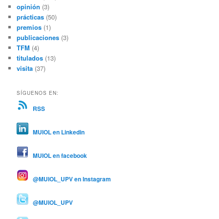
opinión
(3)
prácticas
(50)
premios
(1)
publicaciones
(3)
TFM
(4)
titulados
(13)
visita
(37)
SÍGUENOS EN:
RSS
MUIOL en Linkedin
MUIOL en facebook
@MUIOL_UPV en Instagram
@MUIOL_UPV