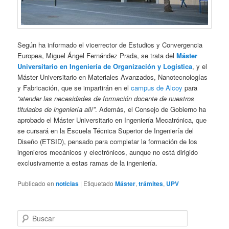
Según ha informado el vicerrector de Estudios y Convergencia
Europea, Miguel Ángel Fernández Prada, se trata del
Máster
Universitario en Ingeniería de Organización y Logística
, y el
Máster Universitario en Materiales Avanzados, Nanotecnologías
y Fabricación, que se impartirán en el
campus de Alcoy
para
“atender las necesidades de formación docente de nuestros
titulados de ingeniería allí”
. Además, el Consejo de Gobierno ha
aprobado el Máster Universitario en Ingeniería Mecatrónica, que
se cursará en la Escuela Técnica Superior de Ingeniería del
Diseño (ETSID), pensado para completar la formación de los
ingenieros mecánicos y electrónicos, aunque no está dirigido
exclusivamente a estas ramas de la ingeniería.
Publicado en
noticias
|
Etiquetado
Máster
,
trámites
,
UPV
B
u