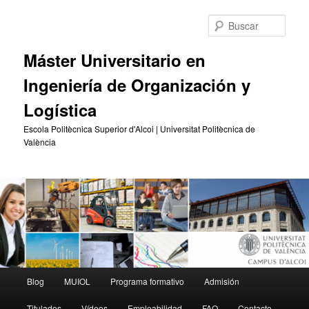
Ir
Ir
al
al
Busc
contenido
contenido
principal
secundario
Máster Universitario en
Ingeniería de Organización y
Logística
Escola Politècnica Superior d'Alcoi | Universitat Politècnica de
València
Menú
Blog
MUIOL
Programa formativo
Admisión
principal
Titulados
Vídeos
Empleabilidad
FAQ
Contacto