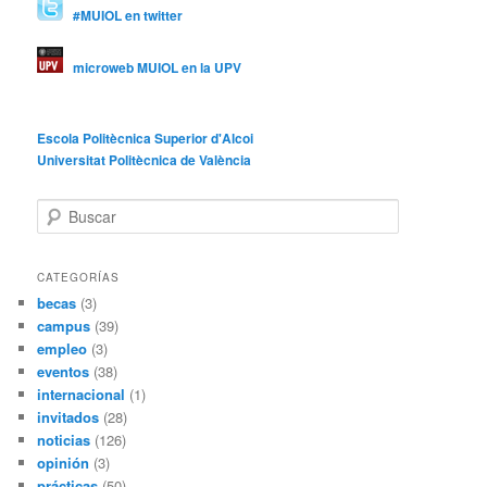
#MUIOL en twitter
microweb MUIOL en la UPV
Escola Politècnica Superior d'Alcoi
Universitat Politècnica de València
B
u
s
c
CATEGORÍAS
a
becas
(3)
r
campus
(39)
empleo
(3)
eventos
(38)
internacional
(1)
invitados
(28)
noticias
(126)
opinión
(3)
prácticas
(50)