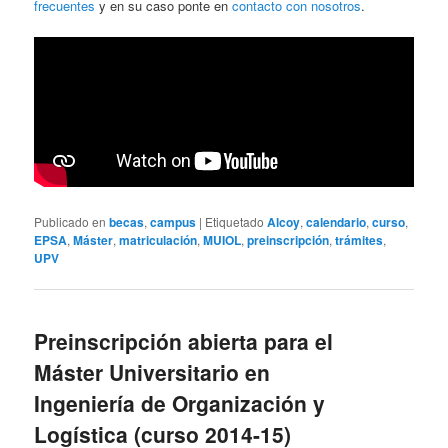
frecuentes
y en su caso ponte en
contacto con nosotros
.
Publicado en
becas
,
campus
|
Etiquetado
Alcoy
,
calendario
,
curso
,
EPSA
,
Máster
,
matriculación
,
MUIOL
,
preinscripción
,
trámites
,
UPV
Preinscripción abierta para el
Máster Universitario en
Ingeniería de Organización y
Logística (curso 2014-15)