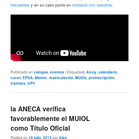
frecuentes
y en su caso ponte en
contacto con nosotros
.
Publicado en
campus
,
eventos
|
Etiquetado
Alcoy
,
calendario
,
curso
,
EPSA
,
Máster
,
matriculación
,
MUIOL
,
preinscripción
,
trámites
,
UPV
la ANECA verifica
favorablemente el MUIOL
como Título Oficial
Posted on
18 julio, 2013
por
Alex