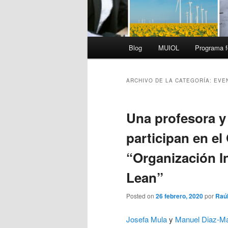
Menú
Blog
MUIOL
Programa f
principal
ARCHIVO DE LA CATEGORÍA:
EVE
Una profesora y
participan en el
“Organización I
Lean”
Posted on
26 febrero, 2020
por
Raúl
Josefa Mula
y
Manuel Diaz-M