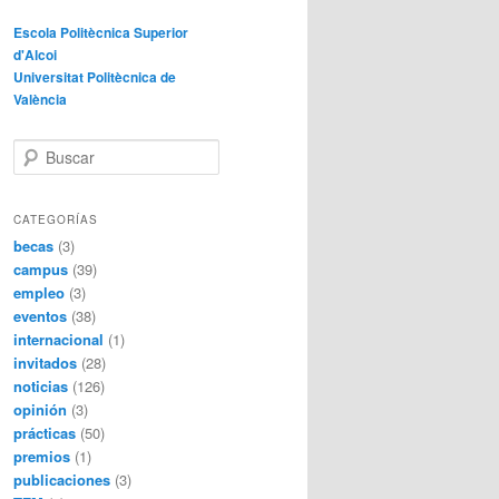
Escola Politècnica Superior
d'Alcoi
Universitat Politècnica de
València
B
u
s
c
CATEGORÍAS
a
becas
(3)
r
campus
(39)
empleo
(3)
eventos
(38)
internacional
(1)
invitados
(28)
noticias
(126)
opinión
(3)
prácticas
(50)
premios
(1)
publicaciones
(3)