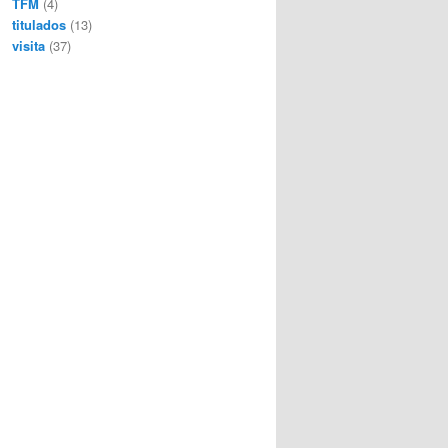
TFM
(4)
titulados
(13)
visita
(37)