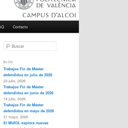
AQ
Contacto
B
u
s
c
BLOG
a
Trabajos Fin de Máster
r
defendidos en julio de 2026
23 julio, 2026
Trabajos Fin de Máster
defendidos en junio de 2026
14 julio, 2026
Trabajos Fin de Máster
defendidos en mayo de 2026
31 mayo, 2026
El MUIOL explora nuevas