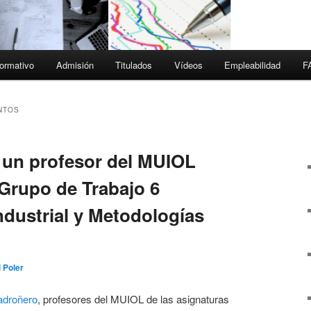
ormativo
Admisión
Titulados
Vídeos
Empleabilidad
F
NTOS
 un profesor del MUIOL
 Grupo de Trabajo 6
ndustrial y Metodologías
 Poler
adroñero
, profesores del MUIOL de las asignaturas