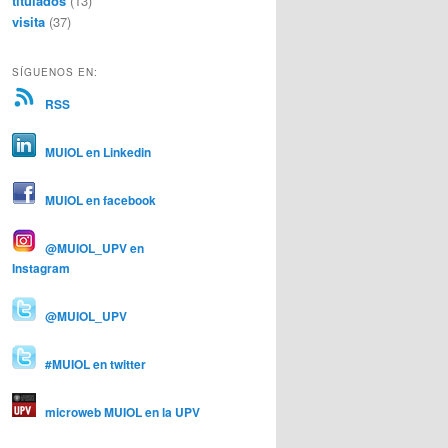
titulados
(13)
visita
(37)
SÍGUENOS EN:
RSS
MUIOL en Linkedin
MUIOL en facebook
@MUIOL_UPV en
Instagram
@MUIOL_UPV
#MUIOL en twitter
microweb MUIOL en la UPV