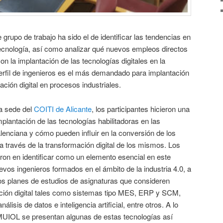
 grupo de trabajo ha sido el de identificar las tendencias en
 tecnología, así como analizar qué nuevos empleos directos
n la implantación de las tecnologías digitales en la
perfil de ingenieros es el más demandado para implantación
ción digital en procesos industriales.
la sede del
COITI de Alicante
, los participantes hicieron una
mplantación de las tecnologías habilitadoras en las
nciana y cómo pueden influir en la conversión de los
 través de la transformación digital de los mismos. Los
eron en identificar como un elemento esencial en este
evos ingenieros formados en el ámbito de la industria 4.0, a
los planes de estudios de asignaturas que consideren
ación digital tales como sistemas tipo MES, ERP y SCM,
álisis de datos e inteligencia artificial, entre otros. A lo
l MUIOL se presentan algunas de estas tecnologías así