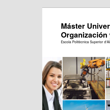
Ir
Ir
al
al
contenido
contenido
Máster Univers
principal
secundario
Organización 
Escola Politècnica Superior d'Al