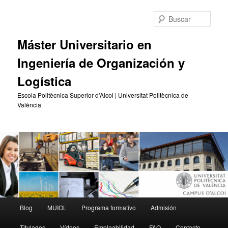
Ir
al
Busc
contenido
principal
Máster Universitario en
Ingeniería de Organización y
Logística
Escola Politècnica Superior d'Alcoi | Universitat Politècnica de
València
Menú
Blog
MUIOL
Programa formativo
Admisión
principal
Titulados
Vídeos
Empleabilidad
FAQ
Contacto