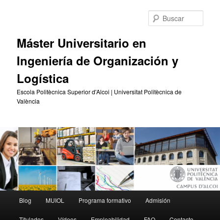
Ir
Ir
al
al
Busc
contenido
contenido
principal
secundario
Máster Universitario en
Ingeniería de Organización y
Logística
Escola Politècnica Superior d'Alcoi | Universitat Politècnica de
València
Menú
Blog
MUIOL
Programa formativo
Admisión
principal
Titulados
Vídeos
Empleabilidad
FAQ
Contacto