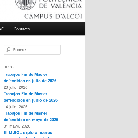
AQ
Contacto
B
u
s
c
BLOG
a
Trabajos Fin de Máster
r
defendidos en julio de 2026
23 julio, 2026
Trabajos Fin de Máster
defendidos en junio de 2026
14 julio, 2026
Trabajos Fin de Máster
defendidos en mayo de 2026
31 mayo, 2026
El MUIOL explora nuevas