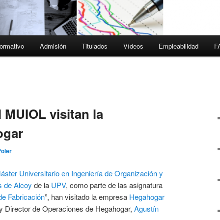
ormativo
Admisión
Titulados
Vídeos
Empleabilidad
F
 MUIOL visitan la
ogar
Poler
áster Universitario en Ingeniería de Organización y
 de Alcoy
de la
UPV
, como parte de las asignatura
e Fabricación
”, han visitado la empresa
Hegahogar
y Director de Operaciones de Hegahogar,
Agustín