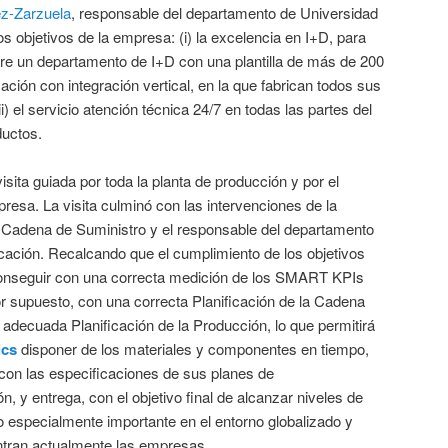
z-Zarzuela
, responsable del departamento de Universidad
os objetivos de la empresa: (i) la excelencia en I+D, para
bre un departamento de I+D con una plantilla de más de 200
icación con integración vertical, en la que fabrican todos sus
) el servicio atención técnica 24/7 en todas las partes del
ductos.
isita guiada por toda la planta de producción y por el
esa. La visita culminó con las intervenciones de la
 Cadena de Suministro y el responsable del departamento
cación. Recalcando que el cumplimiento de los objetivos
nseguir con una correcta medición de los SMART KPIs
or supuesto, con una correcta Planificación de la Cadena
adecuada Planificación de la Producción, lo que permitirá
ics
disponer de los materiales y componentes en tiempo,
 con las especificaciones de sus planes de
, y entrega, con el objetivo final de alcanzar niveles de
o especialmente importante en el entorno globalizado y
ntran actualmente las empresas.