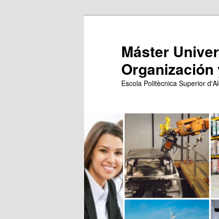
Ir
Ir
al
al
contenido
contenido
Máster Univers
principal
secundario
Organización 
Escola Politècnica Superior d'Al