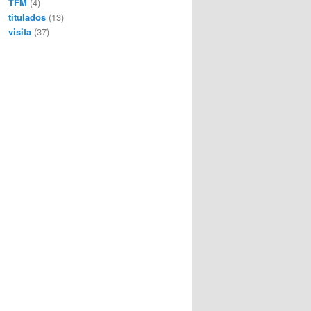
TFM
(4)
titulados
(13)
visita
(37)