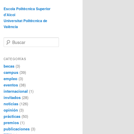
Escola Politècnica Superior
d'Alcoi
Universitat Politècnica de
València
B
u
s
c
CATEGORÍAS
a
becas
(3)
r
campus
(39)
empleo
(3)
eventos
(38)
internacional
(1)
invitados
(28)
noticias
(126)
opinión
(3)
prácticas
(50)
premios
(1)
publicaciones
(3)