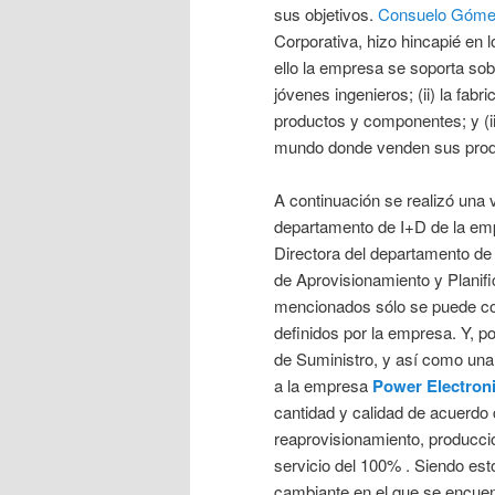
sus objetivos.
Consuelo Góme
Corporativa, hizo hincapié en l
ello la empresa se soporta so
jóvenes ingenieros; (ii) la fabr
productos y componentes; y (iii
mundo donde venden sus pro
A continuación se realizó una v
departamento de I+D de la empr
Directora del departamento de
de Aprovisionamiento y Planifi
mencionados sólo se puede co
definidos por la empresa. Y, p
de Suministro, y así como una 
a la empresa
Power Electron
cantidad y calidad de acuerdo
reaprovisionamiento, producción
servicio del 100% . Siendo est
cambiante en el que se encue