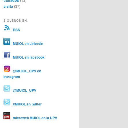
titulados
(13)
visita
(37)
SÍGUENOS EN:
RSS
MUIOL en Linkedin
MUIOL en facebook
@MUIOL_UPV en
Instagram
@MUIOL_UPV
#MUIOL en twitter
microweb MUIOL en la UPV