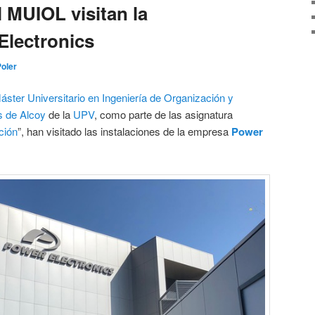
 MUIOL visitan la
Electronics
Poler
áster Universitario en Ingeniería de Organización y
 de Alcoy
de la
UPV
, como parte de las asignatura
ción
”, han visitado las instalaciones de la empresa
Power