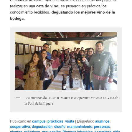
realizar en una
cata de vino
, se pusieron en práctica los
conocimiento recibidos,
degustando los mejores vino de la
bodega.
Los alumnos del MUIOL visitan la cooperativa vinícola La Viña de
la Font de la Figuera
Publicado en
campus
,
prácticas
,
visita
|
Etiquetado
alumnos
,
cooperativa
,
degustación
,
diseño
,
mantenimiento
,
personas
,
plantas
,
prácticas
,
prevención
,
Riesgos laborales
,
seguridad
,
viña
,