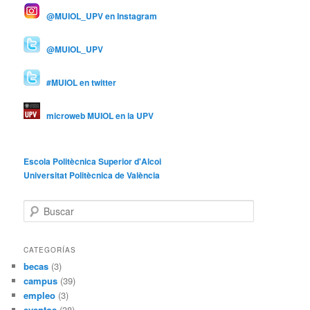
@MUIOL_UPV en Instagram
@MUIOL_UPV
#MUIOL en twitter
microweb MUIOL en la UPV
Escola Politècnica Superior d'Alcoi
Universitat Politècnica de València
B
u
s
c
CATEGORÍAS
a
becas
(3)
r
campus
(39)
empleo
(3)
eventos
(38)