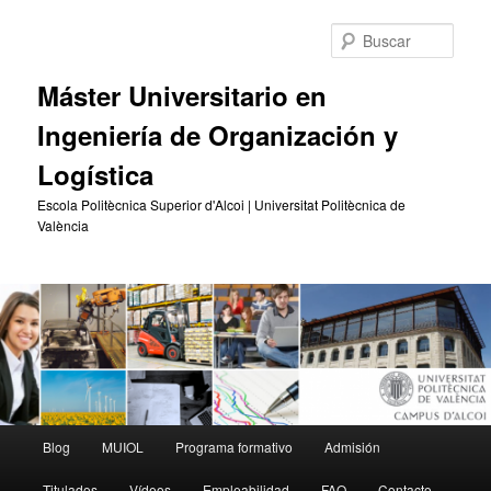
Ir
Ir
al
al
Busc
contenido
contenido
principal
secundario
Máster Universitario en
Ingeniería de Organización y
Logística
Escola Politècnica Superior d'Alcoi | Universitat Politècnica de
València
Menú
Blog
MUIOL
Programa formativo
Admisión
principal
Titulados
Vídeos
Empleabilidad
FAQ
Contacto