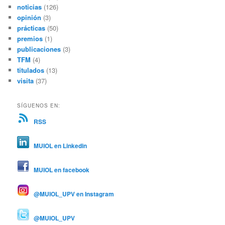
noticias
(126)
opinión
(3)
prácticas
(50)
premios
(1)
publicaciones
(3)
TFM
(4)
titulados
(13)
visita
(37)
SÍGUENOS EN:
RSS
MUIOL en Linkedin
MUIOL en facebook
@MUIOL_UPV en Instagram
@MUIOL_UPV