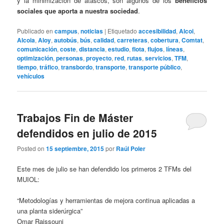
y la minimización de atascos, son algunos de los
beneficios
sociales que aporta a nuestra sociedad
.
Publicado en
campus
,
noticias
|
Etiquetado
accesibilidad
,
Alcoi
,
Alcoia
,
Aloy
,
autobús
,
bús
,
calidad
,
carreteras
,
cobertura
,
Comtat
,
comunicación
,
coste
,
distancia
,
estudio
,
flota
,
flujos
,
líneas
,
optimización
,
personas
,
proyecto
,
red
,
rutas
,
servicios
,
TFM
,
tiempo
,
tráfico
,
transbordo
,
transporte
,
transporte público
,
vehículos
Trabajos Fin de Máster
defendidos en julio de 2015
Posted on
15 septiembre, 2015
por
Raúl Poler
Este mes de julio se han defendido los primeros 2 TFMs del
MUIOL:
“Metodologías y herramientas de mejora continua aplicadas a
una planta siderúrgica”
Omar Raissouni