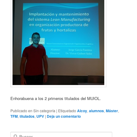
Enhorabuena a los 2 primeros titulados del MUIOL.
Publicado en
Sin categoría
|
Etiquetado
Alcoy
,
alumnos
,
Máster
,
TFM
,
titulados
,
UPV
|
Deja un comentario
B