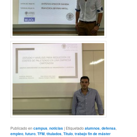
Publicado en
campus
,
noticias
|
Etiquetado
alumnos
,
defensa
,
empleo
,
futuro
,
TFM
,
titulados
,
Título
,
trabajo fin de máster