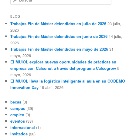
u
s
c
BLOG
a
Trabajos Fin de Máster defendidos en julio de 2026
23 julio,
r
2026
Trabajos Fin de Máster defendidos en junio de 2026
14 julio,
2026
Trabajos Fin de Máster defendidos en mayo de 2026
31
mayo, 2026
El MUIOL explora nuevas oportunidades de prácticas en
empresa con Calconut a través del programa Calcogrow
5
mayo, 2026
El MUIOL lleva la logística inteligente al aula en su CODEMO
Innovation Day
18 abril, 2026
becas
(3)
campus
(39)
empleo
(3)
eventos
(38)
internacional
(1)
invitados
(28)