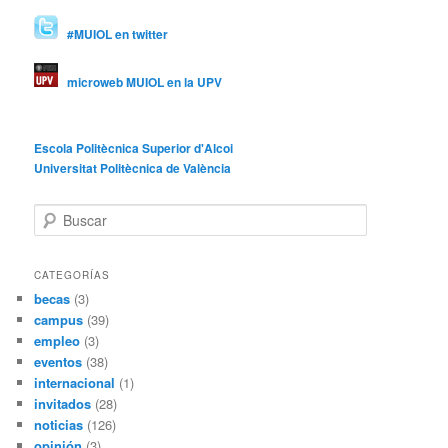
#MUIOL en twitter
microweb MUIOL en la UPV
Escola Politècnica Superior d'Alcoi
Universitat Politècnica de València
B
u
s
c
CATEGORÍAS
a
becas
(3)
r
campus
(39)
empleo
(3)
eventos
(38)
internacional
(1)
invitados
(28)
noticias
(126)
opinión
(3)