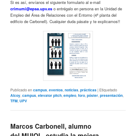
Si es así, envíanos el siguiente formulario al e-mail
crimumi@epsa.upv.es
o entrégalo en persona en la Unidad de
Empleo del Área de Relaciones con el Entorno (4ª planta del
edificio de Carbonell). Cualquier duda pásate y te explicamos!!
Publicado en
campus
,
eventos
,
noticias
,
prácticas
|
Etiquetado
Alcoy
,
campus
,
elevator pitch
,
empleo
,
foro
,
póster
,
presentación
,
TFM
,
UPV
Marcos Carbonell, alumno
del MUIOL, estudia la mejora