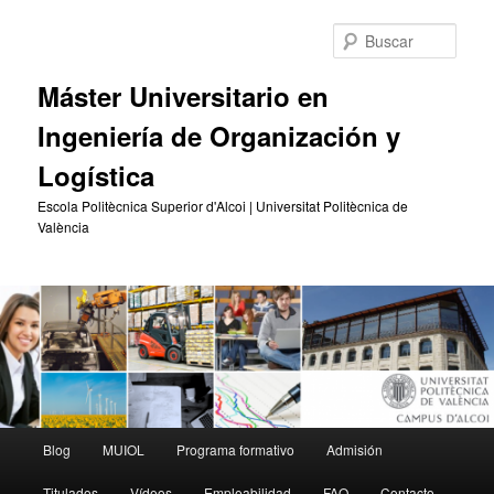
Ir
Ir
al
al
Busc
contenido
contenido
principal
secundario
Máster Universitario en
Ingeniería de Organización y
Logística
Escola Politècnica Superior d'Alcoi | Universitat Politècnica de
València
Menú
Blog
MUIOL
Programa formativo
Admisión
principal
Titulados
Vídeos
Empleabilidad
FAQ
Contacto