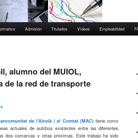
ormativo
Admisión
Titulados
Vídeos
Empleabilidad
F
l, alumno del MUIOL,
a de la red de transporte
ex
ancomunitat de l’Alcoià i el Comtat (MAC)
tiene como
íneas actuales de autobús existentes entre las diferentes
as dos comarcas y otras próximas. Este trabajo ha sido