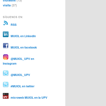
titulados
(13)
visita
(37)
SÍGUENOS EN:
RSS
MUIOL en Linkedin
MUIOL en facebook
@MUIOL_UPV en
Instagram
@MUIOL_UPV
#MUIOL en twitter
microweb MUIOL en la UPV