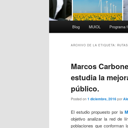
Menú
Blog
MUIOL
Programa f
principal
ARCHIVO DE LA ETIQUETA:
RUTAS
Marcos Carbonel
estudia la mejor
público.
Posted on
1 diciembre, 2016
por
Al
El estudio propuesto por la
M
objetivo analizar la red de l
poblaciones que conforman l