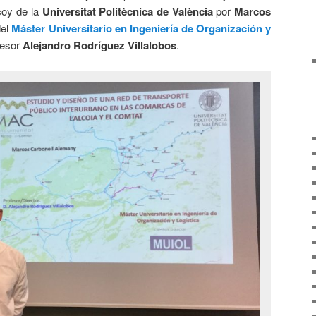
coy de la
Universitat Politècnica de València
por
Marcos
del
Máster Universitario en Ingeniería de Organización y
ofesor
Alejandro Rodríguez Villalobos
.