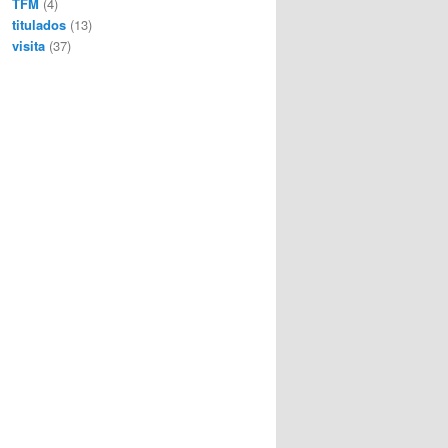
TFM
(4)
titulados
(13)
visita
(37)