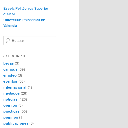
Escola Politècnica Superior
d'Alcoi
Universitat Politècnica de
València
B
u
s
c
CATEGORÍAS
a
becas
(3)
r
campus
(39)
empleo
(3)
eventos
(38)
internacional
(1)
invitados
(28)
noticias
(126)
opinión
(3)
prácticas
(50)
premios
(1)
publicaciones
(3)