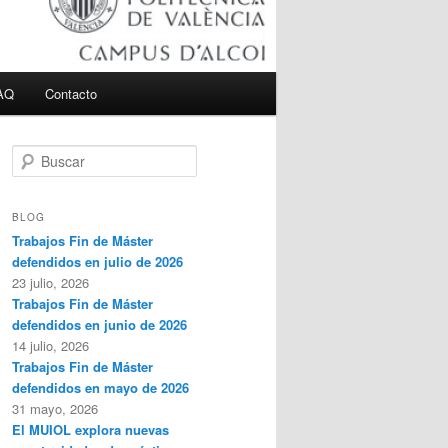
AQ
Contacto
B
u
s
c
BLOG
a
Trabajos Fin de Máster
r
defendidos en julio de 2026
23 julio, 2026
Trabajos Fin de Máster
defendidos en junio de 2026
14 julio, 2026
Trabajos Fin de Máster
defendidos en mayo de 2026
31 mayo, 2026
El MUIOL explora nuevas