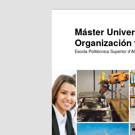
Ir
Ir
al
al
contenido
contenido
Máster Univers
principal
secundario
Organización 
Escola Politècnica Superior d'Al