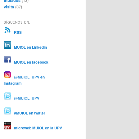
titulados
(13)
visita
(37)
SÍGUENOS EN:
RSS
MUIOL en Linkedin
MUIOL en facebook
@MUIOL_UPV en
Instagram
@MUIOL_UPV
#MUIOL en twitter
microweb MUIOL en la UPV