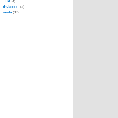
TFM
(4)
titulados
(13)
visita
(37)