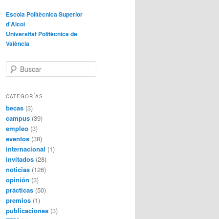
Escola Politècnica Superior
d'Alcoi
Universitat Politècnica de
València
B
u
s
c
CATEGORÍAS
a
becas
(3)
r
campus
(39)
empleo
(3)
eventos
(38)
internacional
(1)
invitados
(28)
noticias
(126)
opinión
(3)
prácticas
(50)
premios
(1)
publicaciones
(3)