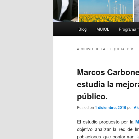
Menú
Blog
MUIOL
Programa f
principal
ARCHIVO DE LA ETIQUETA:
BÚS
Marcos Carbonel
estudia la mejor
público.
Posted on
1 diciembre, 2016
por
Al
El estudio propuesto por la
M
objetivo analizar la red de l
poblaciones que conforman l