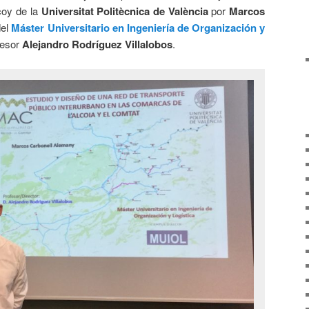
coy de la
Universitat Politècnica de València
por
Marcos
del
Máster Universitario en Ingeniería de Organización y
ofesor
Alejandro Rodríguez Villalobos
.