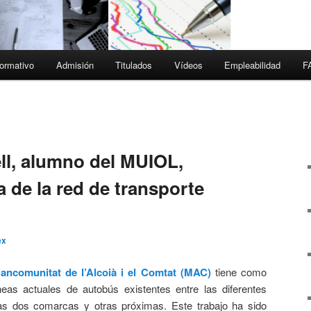
ormativo
Admisión
Titulados
Vídeos
Empleabilidad
F
l, alumno del MUIOL,
a de la red de transporte
ex
ancomunitat de l’Alcoià i el Comtat (MAC)
tiene como
íneas actuales de autobús existentes entre las diferentes
as dos comarcas y otras próximas. Este trabajo ha sido