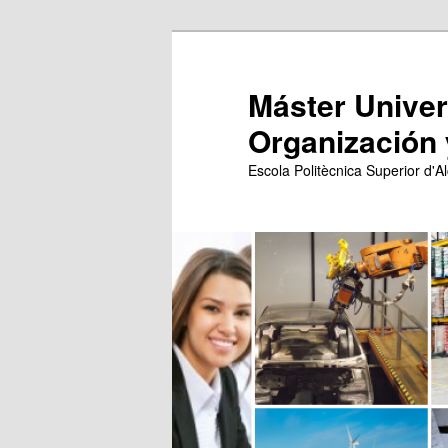
Ir
Ir
al
al
contenido
contenido
Máster Univers
principal
secundario
Organización 
Escola Politècnica Superior d'Al