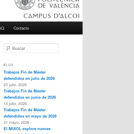
AQ
Contacto
B
u
s
c
BLOG
a
Trabajos Fin de Máster
r
defendidos en julio de 2026
23 julio, 2026
Trabajos Fin de Máster
defendidos en junio de 2026
14 julio, 2026
Trabajos Fin de Máster
defendidos en mayo de 2026
31 mayo, 2026
El MUIOL explora nuevas