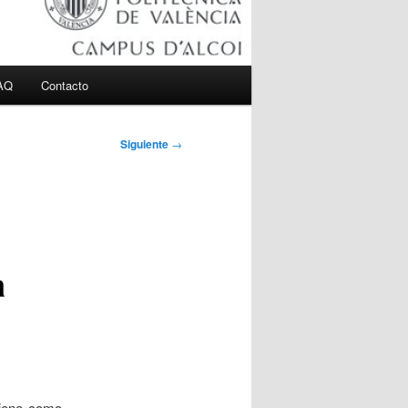
AQ
Contacto
Siguiente
→
a
iene como