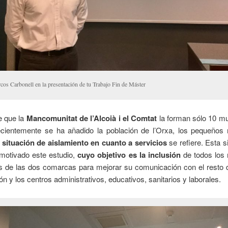
cos Carbonell en la presentación de tu Trabajo Fin de Máster
e que la
Mancomunitat de l’Alcoià i el Comtat
la forman sólo 10 mu
ecientemente se ha añadido la población de l’Orxa, los pequeños 
a
situación de aislamiento en cuanto a servicios
se refiere. Esta s
 motivado este estudio,
cuyo objetivo es la inclusión
de todos los 
s de las dos comarcas para mejorar su comunicación con el resto 
ón y los centros administrativos, educativos, sanitarios y laborales.