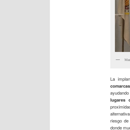
Mar
La impla
comarcas
ayudando
lugares 
proximida
alternati
riesgo de
donde muc