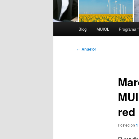
Menú
Blog
MUIOL
Programa f
principal
Navegación
←
Anterior
de
entradas
Mar
MUI
red
Posted on
1
El estudi