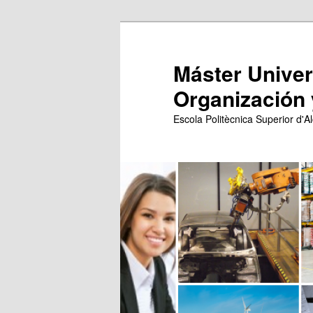
Ir
al
contenido
Máster Univers
principal
Organización 
Escola Politècnica Superior d'Al