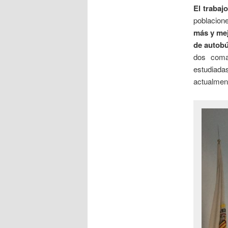
El trabaj
poblacione
más y mej
de autobú
dos comar
estudiada
actualment