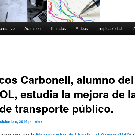
ormativo
Admisión
Titulados
Vídeos
Empleabilidad
F
cos Carbonell, alumno del
OL, estudia la mejora de l
 de transporte público.
 diciembre, 2016
por
Alex
o propuesto por la
t