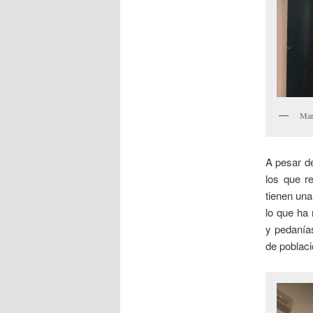
Mar
A pesar d
los que r
tienen un
lo que ha
y pedanía
de poblaci