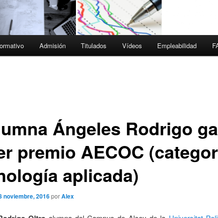
ormativo
Admisión
Titulados
Vídeos
Empleabilidad
F
alumna Ángeles Rodrigo g
1er premio AECOC (categor
nología aplicada)
8 noviembre, 2016
por
Alex
alumna del Campus de Alcoy de la
Universitat Pol