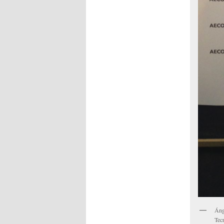
Áng
Tecn