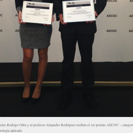
eles Rodrigo Oltra y el profesor Alejandro Rodríguez reciben el 1er premio AECOC – categor
ología aplicada.