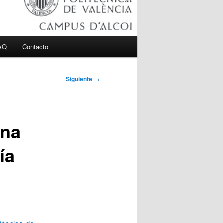
AQ
Contacto
Siguiente
→
ana
ía
itècnica de