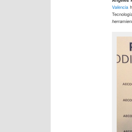
Ángeles 
València
h
Tecnologí
herramient