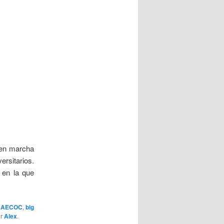
 en marcha
ersitarios.
 en la que
,
AECOC
,
big
r
Alex
.