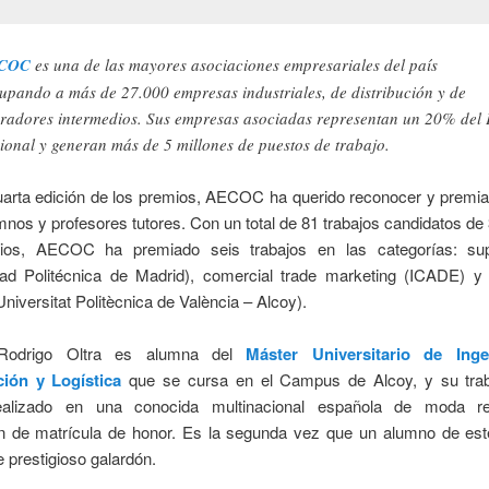
COC
es una de las mayores asociaciones empresariales del país
upando a más de 27.000 empresas industriales, de distribución y de
radores intermedios. Sus empresas asociadas representan un 20% del 
ional y generan más de 5 millones de puestos de trabajo.
arta edición de los premios, AECOC ha querido reconocer y premiar
mnos y profesores tutores. Con un total de 81 trabajos candidatos de
arios, AECOC ha premiado seis trabajos en las categorías: su
dad Politécnica de Madrid), comercial trade marketing (ICADE) y 
Universitat Politècnica de València – Alcoy).
Rodrigo Oltra es alumna del
Máster Universitario de Inge
ión y Logística
que se cursa en el Campus de Alcoy, y su trab
ealizado en una conocida multinacional española de moda re
ión de matrícula de honor. Es la segunda vez que un alumno de e
e prestigioso galardón.