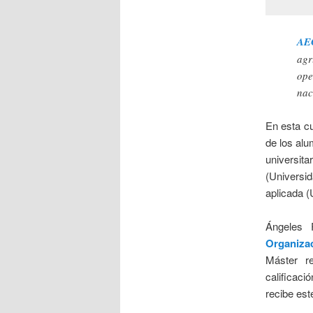
AE
agr
ope
nac
En esta cu
de los alu
universit
(Universi
aplicada (
Ángeles 
Organizac
Máster r
calificac
recibe est