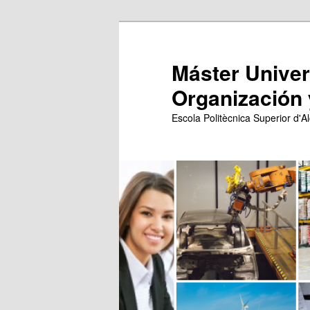
Ir
al
contenido
Máster Univers
principal
Organización 
Escola Politècnica Superior d'Al