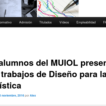
ormativo
Admisión
Titulados
Vídeos
Empleabilidad
F
 alumnos del MUIOL prese
 trabajos de Diseño para l
ística
5 noviembre, 2016
por
Alex