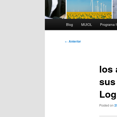
Menú
Blog
MUIOL
Programa f
principal
Navegación
←
Anterior
de
entradas
los
sus
Log
Posted on
2