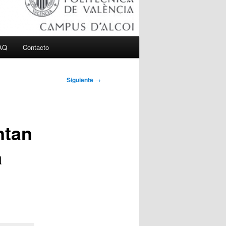
AQ
Contacto
Siguiente
→
ntan
a