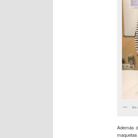
los
Además d
maquetas a