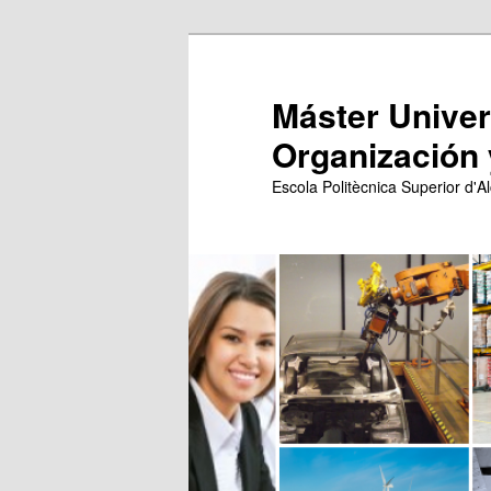
Ir
al
contenido
Máster Univers
principal
Organización 
Escola Politècnica Superior d'Al