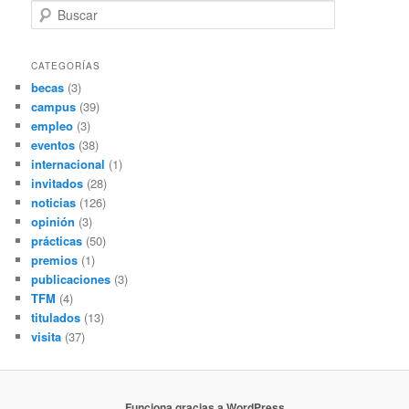
B
u
s
c
CATEGORÍAS
a
becas
(3)
r
campus
(39)
empleo
(3)
eventos
(38)
internacional
(1)
invitados
(28)
noticias
(126)
opinión
(3)
prácticas
(50)
premios
(1)
publicaciones
(3)
TFM
(4)
titulados
(13)
visita
(37)
Funciona gracias a WordPress