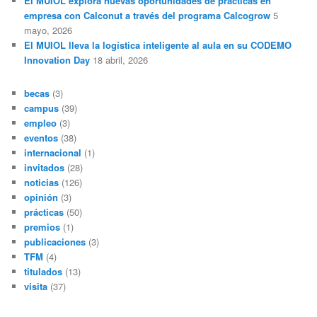
El MUIOL explora nuevas oportunidades de prácticas en
empresa con Calconut a través del programa Calcogrow
5
mayo, 2026
El MUIOL lleva la logística inteligente al aula en su CODEMO
Innovation Day
18 abril, 2026
becas
(3)
campus
(39)
empleo
(3)
eventos
(38)
internacional
(1)
invitados
(28)
noticias
(126)
opinión
(3)
prácticas
(50)
premios
(1)
publicaciones
(3)
TFM
(4)
titulados
(13)
visita
(37)