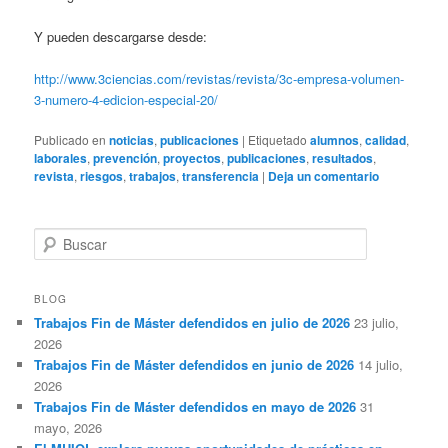
Y pueden descargarse desde:
http://www.3ciencias.com/revistas/revista/3c-empresa-volumen-
3-numero-4-edicion-especial-20/
Publicado en
noticias
,
publicaciones
|
Etiquetado
alumnos
,
calidad
,
laborales
,
prevención
,
proyectos
,
publicaciones
,
resultados
,
revista
,
riesgos
,
trabajos
,
transferencia
|
Deja un comentario
B
u
s
c
BLOG
a
Trabajos Fin de Máster defendidos en julio de 2026
23 julio,
r
2026
Trabajos Fin de Máster defendidos en junio de 2026
14 julio,
2026
Trabajos Fin de Máster defendidos en mayo de 2026
31
mayo, 2026