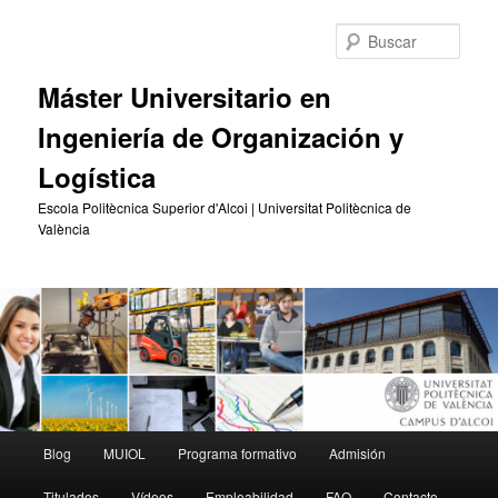
Ir
Ir
al
al
Busc
contenido
contenido
principal
secundario
Máster Universitario en
Ingeniería de Organización y
Logística
Escola Politècnica Superior d'Alcoi | Universitat Politècnica de
València
Menú
Blog
MUIOL
Programa formativo
Admisión
principal
Titulados
Vídeos
Empleabilidad
FAQ
Contacto