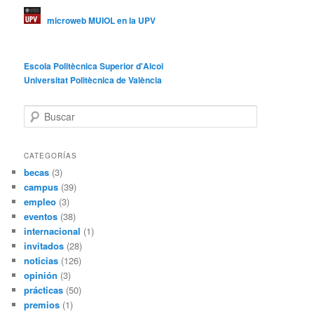
microweb MUIOL en la UPV
Escola Politècnica Superior d'Alcoi
Universitat Politècnica de València
B
u
s
c
CATEGORÍAS
a
becas
(3)
r
campus
(39)
empleo
(3)
eventos
(38)
internacional
(1)
invitados
(28)
noticias
(126)
opinión
(3)
prácticas
(50)
premios
(1)