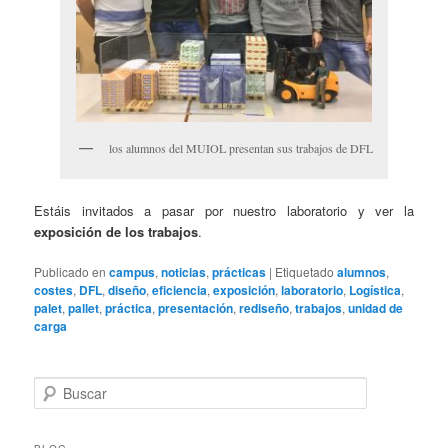
los alumnos del MUIOL presentan sus trabajos de DFL
Estáis invitados a pasar por nuestro laboratorio y ver la
exposición de los trabajos
.
Publicado en
campus
,
noticias
,
prácticas
|
Etiquetado
alumnos
,
costes
,
DFL
,
diseño
,
eficiencia
,
exposición
,
laboratorio
,
Logística
,
palet
,
pallet
,
práctica
,
presentación
,
rediseño
,
trabajos
,
unidad de
carga
B
u
s
c