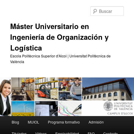
Ir
Ir
al
al
Busc
contenido
contenido
principal
secundario
Máster Universitario en
Ingeniería de Organización y
Logística
Escola Politècnica Superior d'Alcoi | Universitat Politècnica de
València
Menú
Blog
MUIOL
Programa formativo
Admisión
principal
Titulados
Vídeos
Empleabilidad
FAQ
Contacto