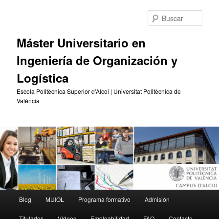
Ir
Ir
al
al
Busc
contenido
contenido
principal
secundario
Máster Universitario en
Ingeniería de Organización y
Logística
Escola Politècnica Superior d'Alcoi | Universitat Politècnica de
València
Menú
Blog
MUIOL
Programa formativo
Admisión
principal
Titulados
Vídeos
Empleabilidad
FAQ
Contacto