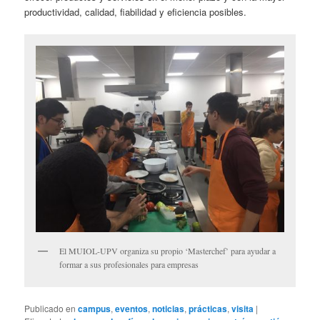
productividad, calidad, fiabilidad y eficiencia posibles.
El MUIOL-UPV organiza su propio ‘Masterchef’ para ayudar a
formar a sus profesionales para empresas
Publicado en
campus
,
eventos
,
noticias
,
prácticas
,
visita
|