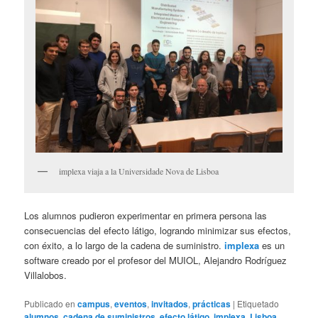
implexa viaja a la Universidade Nova de Lisboa
Los alumnos pudieron experimentar en primera persona las
consecuencias del efecto látigo, logrando minimizar sus efectos,
con éxito, a lo largo de la cadena de suministro.
implexa
es un
software creado por el profesor del MUIOL, Alejandro Rodríguez
Villalobos.
Publicado en
campus
,
eventos
,
invitados
,
prácticas
|
Etiquetado
alumnos
,
cadena de suministros
,
efecto látigo
,
implexa
,
Lisboa
,