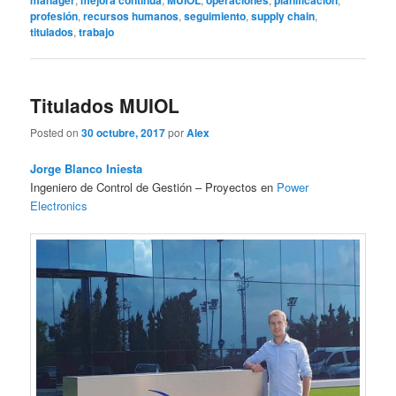
manager
mejora continua
MUIOL
operaciones
planificación
profesión
,
recursos humanos
,
seguimiento
,
supply chain
,
titulados
,
trabajo
Titulados MUIOL
Posted on
30 octubre, 2017
por
Alex
Jorge Blanco Iniesta
Ingeniero de Control de Gestión – Proyectos en
Power
Electronics