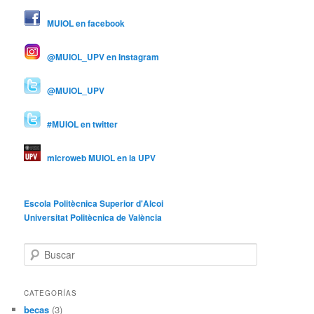
MUIOL en facebook
@MUIOL_UPV en Instagram
@MUIOL_UPV
#MUIOL en twitter
microweb MUIOL en la UPV
Escola Politècnica Superior d'Alcoi
Universitat Politècnica de València
B
u
s
c
CATEGORÍAS
a
becas
(3)