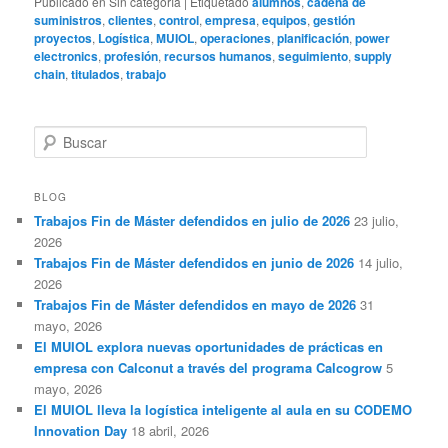
Publicado en
Sin categoría
|
Etiquetado
alumnos
,
cadena de
suministros
,
clientes
,
control
,
empresa
,
equipos
,
gestión
proyectos
,
Logística
,
MUIOL
,
operaciones
,
planificación
,
power
electronics
,
profesión
,
recursos humanos
,
seguimiento
,
supply
chain
,
titulados
,
trabajo
B
u
s
c
BLOG
a
Trabajos Fin de Máster defendidos en julio de 2026
23 julio,
r
2026
Trabajos Fin de Máster defendidos en junio de 2026
14 julio,
2026
Trabajos Fin de Máster defendidos en mayo de 2026
31
mayo, 2026
El MUIOL explora nuevas oportunidades de prácticas en
empresa con Calconut a través del programa Calcogrow
5
mayo, 2026
El MUIOL lleva la logística inteligente al aula en su CODEMO
Innovation Day
18 abril, 2026