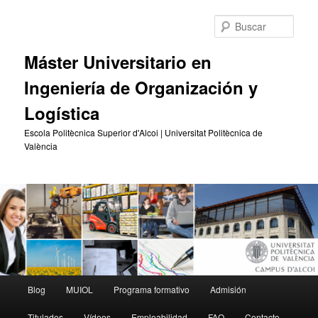
Ir
Ir
al
al
Busc
contenido
contenido
principal
secundario
Máster Universitario en
Ingeniería de Organización y
Logística
Escola Politècnica Superior d'Alcoi | Universitat Politècnica de
València
Menú
Blog
MUIOL
Programa formativo
Admisión
principal
Titulados
Vídeos
Empleabilidad
FAQ
Contacto