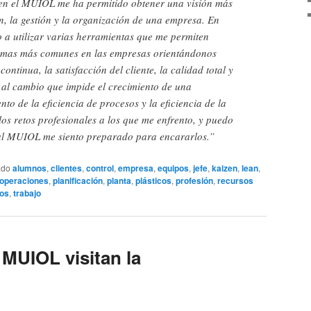
en el MUIOL me ha permitido obtener una visión más
n, la gestión y la organización de una empresa. En
 a utilizar varias herramientas que me permiten
lemas más comunes en las empresas orientándonos
ontinua, la satisfacción del cliente, la calidad total y
a al cambio que impide el crecimiento de una
to de la eficiencia de procesos y la eficiencia de la
os retos profesionales a los que me enfrento, y puedo
al MUIOL me siento preparado para encararlos.”
ado
alumnos
,
clientes
,
control
,
empresa
,
equipos
,
jefe
,
kaizen
,
lean
,
operaciones
,
planificación
,
planta
,
plásticos
,
profesión
,
recursos
dos
,
trabajo
MUIOL visitan la