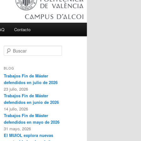
AQ
Contacto
B
u
s
c
BLOG
a
Trabajos Fin de Máster
r
defendidos en julio de 2026
23 julio, 2026
Trabajos Fin de Máster
defendidos en junio de 2026
14 julio, 2026
Trabajos Fin de Máster
defendidos en mayo de 2026
31 mayo, 2026
El MUIOL explora nuevas