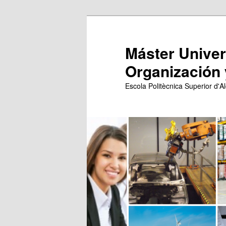
Ir
Ir
al
al
contenido
contenido
Máster Univers
principal
secundario
Organización 
Escola Politècnica Superior d'Al