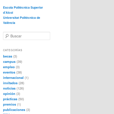
Escola Politècnica Superior
d'Alcoi
Universitat Politècnica de
València
B
u
s
c
CATEGORÍAS
a
becas
(3)
r
campus
(39)
empleo
(3)
eventos
(38)
internacional
(1)
invitados
(28)
noticias
(126)
opinión
(3)
prácticas
(50)
premios
(1)
publicaciones
(3)