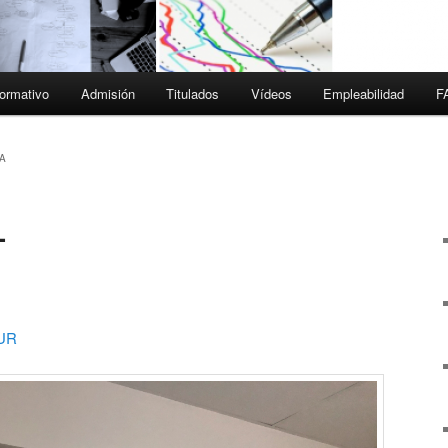
ormativo
Admisión
Titulados
Vídeos
Empleabilidad
F
A
L
UR