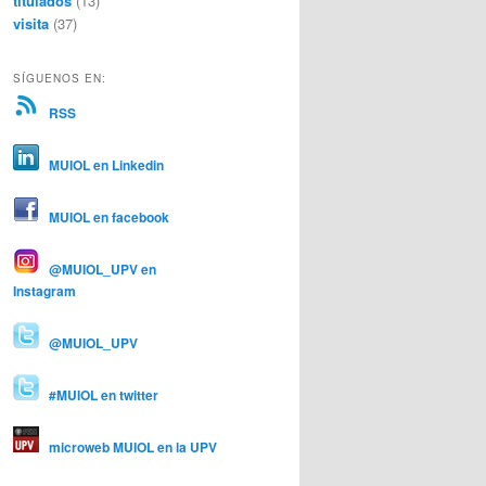
titulados
(13)
visita
(37)
SÍGUENOS EN:
RSS
MUIOL en Linkedin
MUIOL en facebook
@MUIOL_UPV en
Instagram
@MUIOL_UPV
#MUIOL en twitter
microweb MUIOL en la UPV