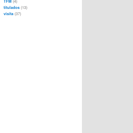
TFM
(4)
titulados
(13)
visita
(37)