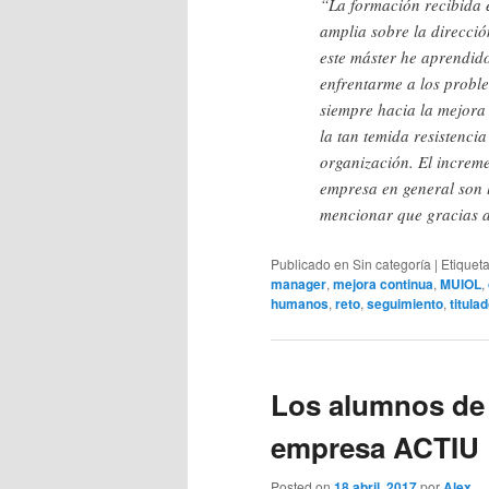
“La formación recibida 
amplia sobre la direcció
este máster he aprendido
enfrentarme a los prob
siempre hacia la mejora c
la tan temida resistenci
organización. El incremen
empresa en general son l
mencionar que gracias 
Publicado en
Sin categoría
|
Etiquet
manager
,
mejora continua
,
MUIOL
,
humanos
,
reto
,
seguimiento
,
titula
Los alumnos de 
empresa ACTIU
Posted on
18 abril, 2017
por
Alex