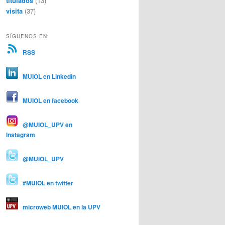
titulados
(13)
visita
(37)
SÍGUENOS EN:
RSS
MUIOL en Linkedin
MUIOL en facebook
@MUIOL_UPV en
Instagram
@MUIOL_UPV
#MUIOL en twitter
microweb MUIOL en la UPV