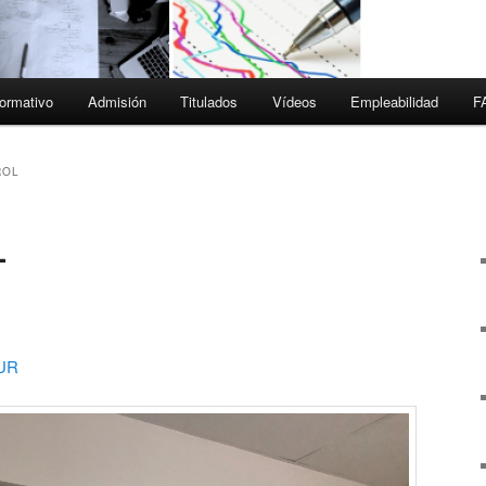
ormativo
Admisión
Titulados
Vídeos
Empleabilidad
F
ROL
L
UR