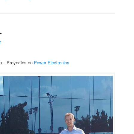
L
x
ón – Proyectos en
Power Electronics