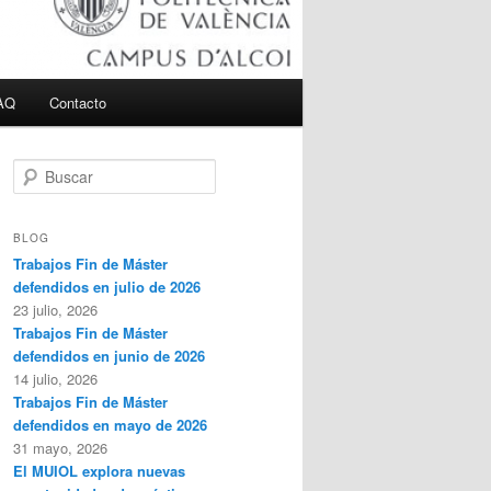
AQ
Contacto
B
u
s
c
BLOG
a
Trabajos Fin de Máster
r
defendidos en julio de 2026
23 julio, 2026
Trabajos Fin de Máster
defendidos en junio de 2026
14 julio, 2026
Trabajos Fin de Máster
defendidos en mayo de 2026
31 mayo, 2026
El MUIOL explora nuevas