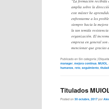
“La formación recibida 
amplia sobre la direcció
este máster he aprendido
enfrentarme a los prob
siempre hacia la mejora c
la tan temida resistenci
organización. El incremen
empresa en general son l
mencionar que gracias 
Publicado en
Sin categoría
|
Etiquet
manager
,
mejora continua
,
MUIOL
,
humanos
,
reto
,
seguimiento
,
titula
Titulados MUIO
Posted on
30 octubre, 2017
por
Ale