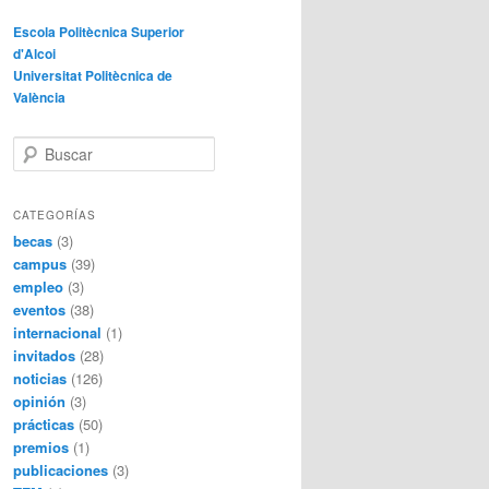
Escola Politècnica Superior
d'Alcoi
Universitat Politècnica de
València
B
u
s
c
CATEGORÍAS
a
becas
(3)
r
campus
(39)
empleo
(3)
eventos
(38)
internacional
(1)
invitados
(28)
noticias
(126)
opinión
(3)
prácticas
(50)
premios
(1)
publicaciones
(3)