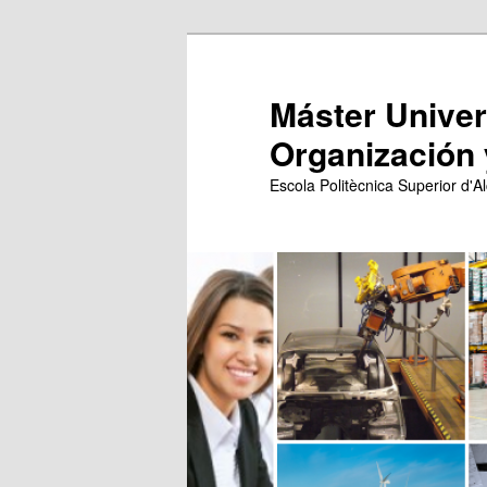
Ir
Ir
al
al
contenido
contenido
Máster Univers
principal
secundario
Organización 
Escola Politècnica Superior d'Al