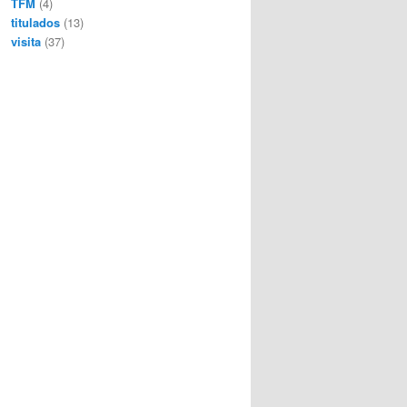
TFM
(4)
titulados
(13)
visita
(37)