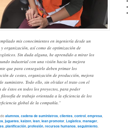
mpliado mis conocimientos en ingeniería desde un
n y organización, así como de optimización de
ogísticos. Sin duda alguna, he aprendido a mirar los
mundo industrial con una visión hacia la mejora
ente que para conseguirlo deben primar los
ación de costes, organización de producción, mejora
 suministro. Todo ello, sin olvidar el trato con el
n de éstos en todos los proyectos, para poder
ilosofía de trabajo orientada a la eficiencia de los
 eficiencia global de la compañía.”
ado
alumnos
,
cadena de suministros
,
clientes
,
control
,
empresa
,
os
,
juguetes
,
kaizen
,
lean
,
lean promotor
,
Logística
,
manager
,
nes
,
planificación
,
profesión
,
recursos humanos
,
seguimiento
,