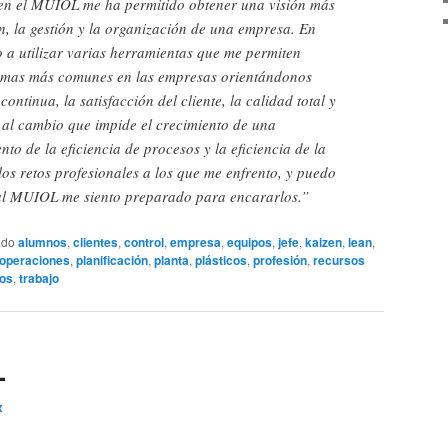
en el MUIOL me ha permitido obtener una visión más
n, la gestión y la organización de una empresa. En
 a utilizar varias herramientas que me permiten
lemas más comunes en las empresas orientándonos
ontinua, la satisfacción del cliente, la calidad total y
a al cambio que impide el crecimiento de una
to de la eficiencia de procesos y la eficiencia de la
os retos profesionales a los que me enfrento, y puedo
al MUIOL me siento preparado para encararlos.”
ado
alumnos
,
clientes
,
control
,
empresa
,
equipos
,
jefe
,
kaizen
,
lean
,
operaciones
,
planificación
,
planta
,
plásticos
,
profesión
,
recursos
dos
,
trabajo
L
x