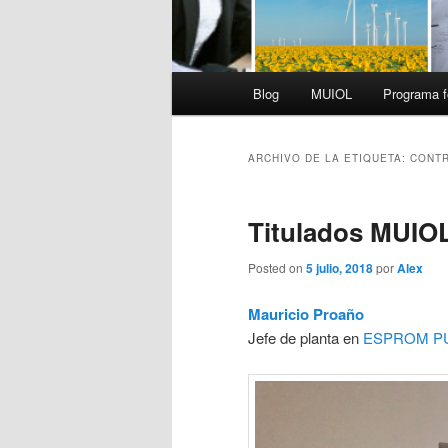
Menú
Blog
MUIOL
Programa f
principal
ARCHIVO DE LA ETIQUETA:
CONT
Titulados MUIO
Posted on
5 julio, 2018
por
Alex
Mauricio Proaño
Jefe de planta en
ESPROM P