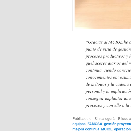
“Gracias al MUIOL he a
punto de vista de gestió
procesos productivos y l
quehaceres diarios del 
continua, siendo consci
conocimientos en: estim
de métodos y la cadena de
personal y la implicació
conseguir implantar una f
procesos y con ello a la
Publicado en
Sin categoría
|
Etiquet
equipos
,
FAMOSA
,
gestión proyect
mejora continua
,
MUIOL
,
operacio