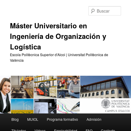
Ir
al
Busc
contenido
principal
Máster Universitario en
Ingeniería de Organización y
Logística
Escola Politècnica Superior d'Alcoi | Universitat Politècnica de
València
Menú
Blog
MUIOL
Programa formativo
Admisión
principal
Titulados
Vídeos
Empleabilidad
FAQ
Contacto