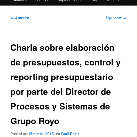
Navegación
←
Anterior
Siguiente
→
de
entradas
Charla sobre elaboración
de presupuestos, control y
reporting presupuestario
por parte del Director de
Procesos y Sistemas de
Grupo Royo
Posted on
15 enero, 2015
por
Raúl Poler