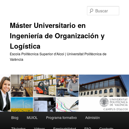
Ir
Ir
al
al
Busc
contenido
contenido
principal
secundario
Máster Universitario en
Ingeniería de Organización y
Logística
Escola Politècnica Superior d'Alcoi | Universitat Politècnica de
València
Menú
Blog
MUIOL
Programa formativo
Admisión
principal
Titulados
Vídeos
Empleabilidad
FAQ
Contacto