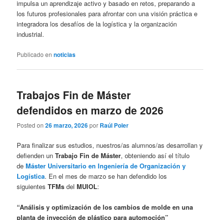
impulsa un aprendizaje activo y basado en retos, preparando a
los futuros profesionales para afrontar con una visión práctica e
integradora los desafíos de la logística y la organización
industrial.
Publicado en
noticias
Trabajos Fin de Máster
defendidos en marzo de 2026
Posted on
26 marzo, 2026
por
Raúl Poler
Para finalizar sus estudios, nuestros/as alumnos/as desarrollan y
defienden un
Trabajo Fin de Máster
, obteniendo así el título
de
Máster Universitario en Ingeniería de Organización y
Logística
. En el mes de marzo se han defendido los
siguientes
TFMs
del
MUIOL
:
“Análisis y optimización de los cambios de molde en una
planta de inyección de plástico para automoción”