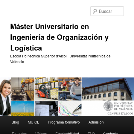
Ir
al
Busc
contenido
principal
Máster Universitario en
Ingeniería de Organización y
Logística
Escola Politècnica Superior d'Alcoi | Universitat Politècnica de
València
Menú
Blog
MUIOL
Programa formativo
Admisión
principal
Titulados
Vídeos
Empleabilidad
FAQ
Contacto