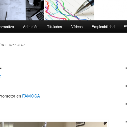
ormativo
Admisión
Titulados
Vídeos
Empleabilidad
F
ÓN PROYECTOS
L
x
Promotor en
FAMOSA