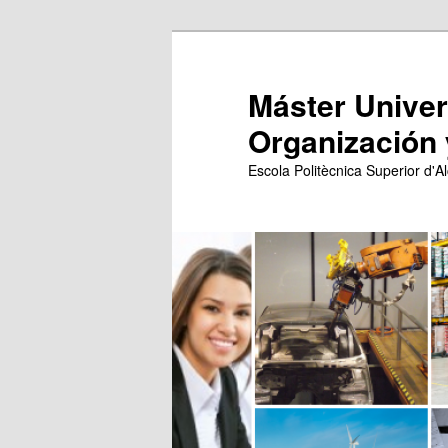
Ir
Ir
al
al
contenido
contenido
Máster Univers
principal
secundario
Organización 
Escola Politècnica Superior d'Al