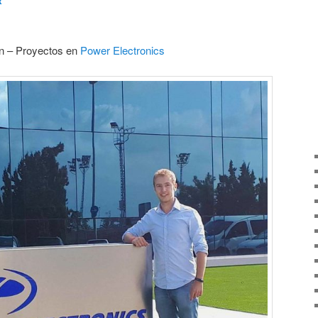
x
ón – Proyectos en
Power Electronics