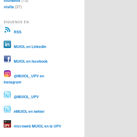
titulados
(13)
visita
(37)
SÍGUENOS EN:
RSS
MUIOL en Linkedin
MUIOL en facebook
@MUIOL_UPV en
Instagram
@MUIOL_UPV
#MUIOL en twitter
microweb MUIOL en la UPV