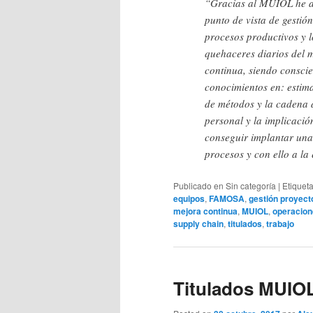
“Gracias al MUIOL he a
punto de vista de gestió
procesos productivos y l
quehaceres diarios del 
continua, siendo consci
conocimientos en: estim
de métodos y la cadena de
personal y la implicació
conseguir implantar una f
procesos y con ello a la
Publicado en
Sin categoría
|
Etiquet
equipos
,
FAMOSA
,
gestión proyect
mejora continua
,
MUIOL
,
operacio
supply chain
,
titulados
,
trabajo
Titulados MUIO