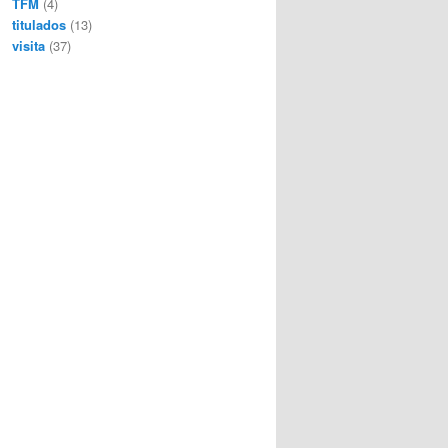
TFM
(4)
titulados
(13)
visita
(37)