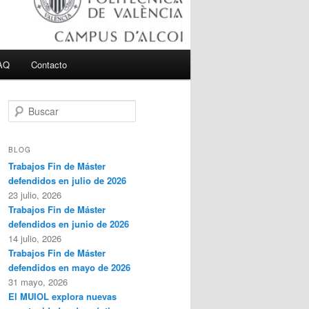
AQ
Contacto
B
u
s
c
BLOG
a
Trabajos Fin de Máster
r
defendidos en julio de 2026
23 julio, 2026
Trabajos Fin de Máster
defendidos en junio de 2026
14 julio, 2026
Trabajos Fin de Máster
defendidos en mayo de 2026
31 mayo, 2026
El MUIOL explora nuevas