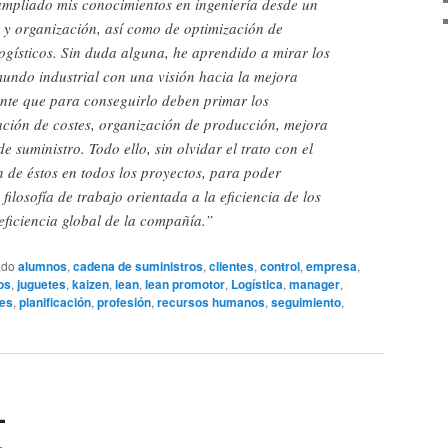
mpliado mis conocimientos en ingeniería desde un
n y organización, así como de optimización de
ogísticos. Sin duda alguna, he aprendido a mirar los
mundo industrial con una visión hacia la mejora
ente que para conseguirlo deben primar los
ación de costes, organización de producción, mejora
 suministro. Todo ello, sin olvidar el trato con el
n de éstos en todos los proyectos, para poder
ilosofía de trabajo orientada a la eficiencia de los
 eficiencia global de la compañía.”
ado
alumnos
,
cadena de suministros
,
clientes
,
control
,
empresa
,
os
,
juguetes
,
kaizen
,
lean
,
lean promotor
,
Logística
,
manager
,
nes
,
planificación
,
profesión
,
recursos humanos
,
seguimiento
,
L