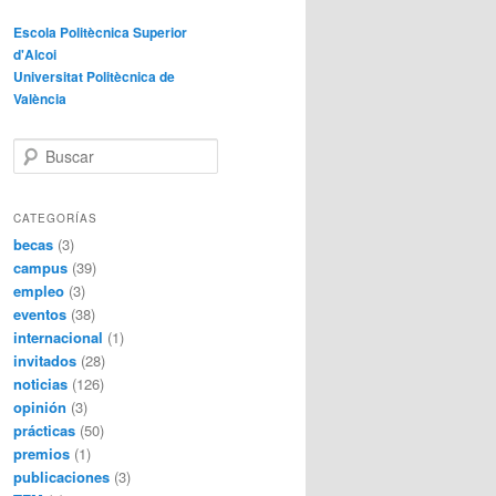
Escola Politècnica Superior
d'Alcoi
Universitat Politècnica de
València
B
u
s
c
CATEGORÍAS
a
becas
(3)
r
campus
(39)
empleo
(3)
eventos
(38)
internacional
(1)
invitados
(28)
noticias
(126)
opinión
(3)
prácticas
(50)
premios
(1)
publicaciones
(3)