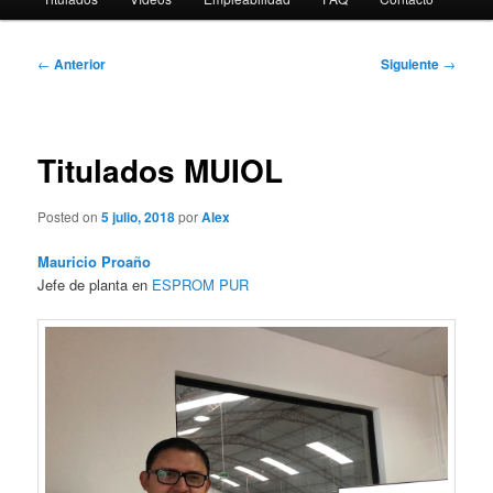
Navegación
←
Anterior
Siguiente
→
de
entradas
Titulados MUIOL
Posted on
5 julio, 2018
por
Alex
Mauricio Proaño
Jefe de planta en
ESPROM PUR