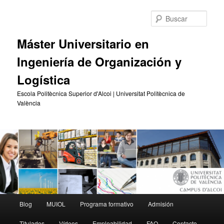
Ir
al
Busc
contenido
principal
Máster Universitario en
Ingeniería de Organización y
Logística
Escola Politècnica Superior d'Alcoi | Universitat Politècnica de
València
Menú
Blog
MUIOL
Programa formativo
Admisión
principal
Titulados
Vídeos
Empleabilidad
FAQ
Contacto