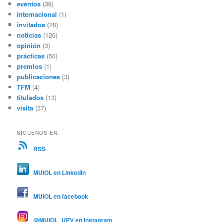
eventos
(38)
internacional
(1)
invitados
(28)
noticias
(126)
opinión
(3)
prácticas
(50)
premios
(1)
publicaciones
(3)
TFM
(4)
titulados
(13)
visita
(37)
SÍGUENOS EN:
RSS
MUIOL en Linkedin
MUIOL en facebook
@MUIOL_UPV en Instagram