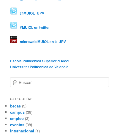
@MUIOL_UPV
#MUIOL en twitter
microweb MUIOL en la UPV
Escola Politècnica Superior d'Alcoi
Universitat Politècnica de València
B
u
s
c
CATEGORÍAS
a
becas
(3)
r
campus
(39)
empleo
(3)
eventos
(38)
internacional
(1)