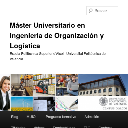
Ir
Ir
al
al
Busc
contenido
contenido
principal
secundario
Máster Universitario en
Ingeniería de Organización y
Logística
Escola Politècnica Superior d'Alcoi | Universitat Politècnica de
València
Menú
Blog
MUIOL
Programa formativo
Admisión
principal
Titulados
Vídeos
Empleabilidad
FAQ
Contacto