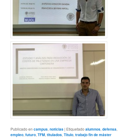
Publicado en
campus
,
noticias
|
Etiquetado
alumnos
,
defensa
,
empleo
,
futuro
,
TFM
,
titulados
,
Título
,
trabajo fin de máster