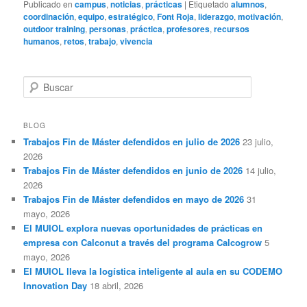
Publicado en
campus
,
noticias
,
prácticas
|
Etiquetado
alumnos
,
coordinación
,
equipo
,
estratégico
,
Font Roja
,
liderazgo
,
motivación
,
outdoor training
,
personas
,
práctica
,
profesores
,
recursos
humanos
,
retos
,
trabajo
,
vivencia
B
u
s
c
BLOG
a
Trabajos Fin de Máster defendidos en julio de 2026
23 julio,
r
2026
Trabajos Fin de Máster defendidos en junio de 2026
14 julio,
2026
Trabajos Fin de Máster defendidos en mayo de 2026
31
mayo, 2026
El MUIOL explora nuevas oportunidades de prácticas en
empresa con Calconut a través del programa Calcogrow
5
mayo, 2026
El MUIOL lleva la logística inteligente al aula en su CODEMO
Innovation Day
18 abril, 2026