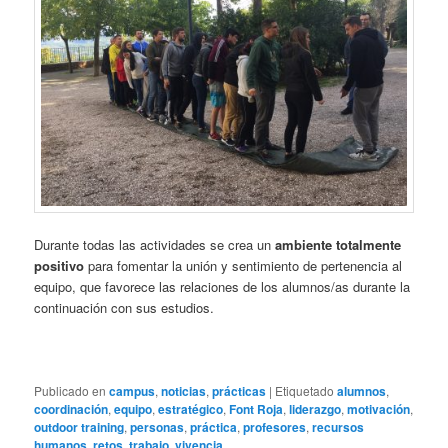
Durante todas las actividades se crea un
ambiente totalmente
positivo
para fomentar la unión y sentimiento de pertenencia al
equipo, que favorece las relaciones de los alumnos/as durante la
continuación con sus estudios.
Publicado en
campus
,
noticias
,
prácticas
|
Etiquetado
alumnos
,
coordinación
,
equipo
,
estratégico
,
Font Roja
,
liderazgo
,
motivación
,
outdoor training
,
personas
,
práctica
,
profesores
,
recursos
humanos
,
retos
,
trabajo
,
vivencia