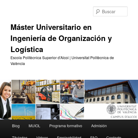
Ir
Ir
al
al
Busc
contenido
contenido
principal
secundario
Máster Universitario en
Ingeniería de Organización y
Logística
Escola Politècnica Superior d'Alcoi | Universitat Politècnica de
València
Menú
Blog
MUIOL
Programa formativo
Admisión
principal
Titulados
Vídeos
Empleabilidad
FAQ
Contacto