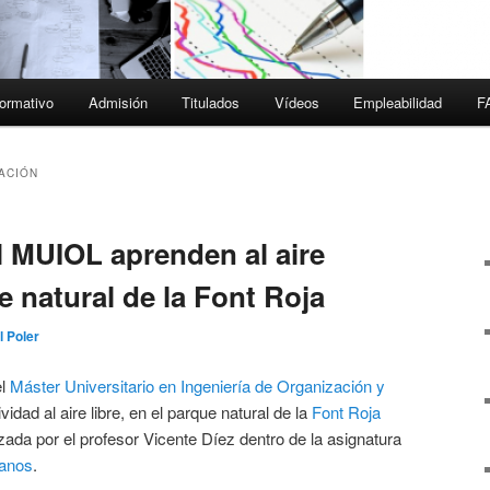
ormativo
Admisión
Titulados
Vídeos
Empleabilidad
F
ACIÓN
 MUIOL aprenden al aire
ue natural de la Font Roja
l Poler
el
Máster Universitario en Ingeniería de Organización y
vidad al aire libre, en el parque natural de la
Font Roja
zada por el profesor Vicente Díez dentro de la asignatura
manos
.