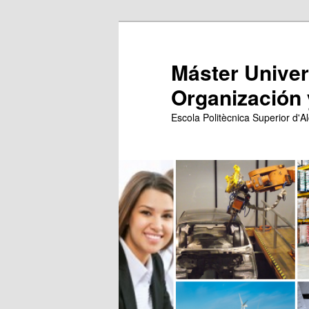
Ir
Ir
al
al
contenido
contenido
Máster Univers
principal
secundario
Organización 
Escola Politècnica Superior d'Al