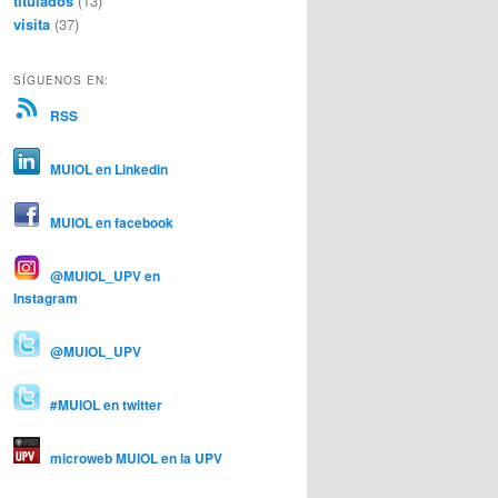
titulados
(13)
visita
(37)
SÍGUENOS EN:
RSS
MUIOL en Linkedin
MUIOL en facebook
@MUIOL_UPV en
Instagram
@MUIOL_UPV
#MUIOL en twitter
microweb MUIOL en la UPV