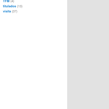
TFM
(4)
titulados
(13)
visita
(37)