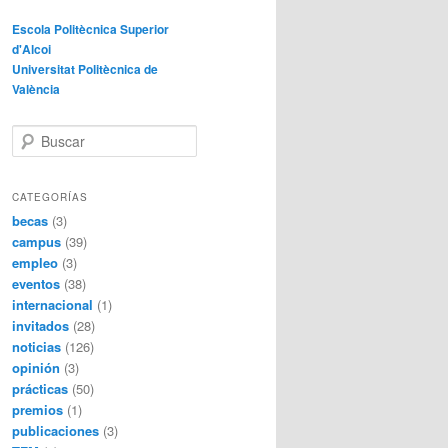
Escola Politècnica Superior
d'Alcoi
Universitat Politècnica de
València
B
u
s
c
CATEGORÍAS
a
becas
(3)
r
campus
(39)
empleo
(3)
eventos
(38)
internacional
(1)
invitados
(28)
noticias
(126)
opinión
(3)
prácticas
(50)
premios
(1)
publicaciones
(3)