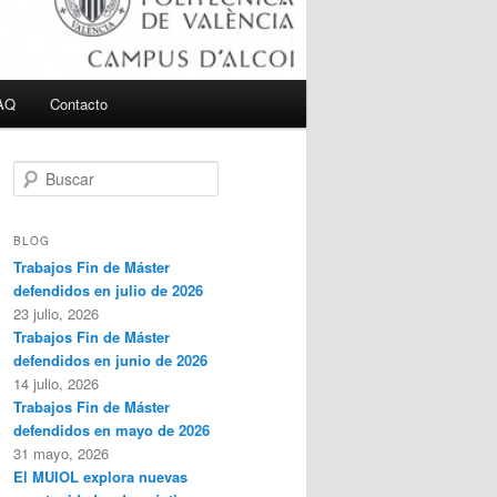
AQ
Contacto
B
u
s
c
BLOG
a
Trabajos Fin de Máster
r
defendidos en julio de 2026
23 julio, 2026
Trabajos Fin de Máster
defendidos en junio de 2026
14 julio, 2026
Trabajos Fin de Máster
defendidos en mayo de 2026
31 mayo, 2026
El MUIOL explora nuevas