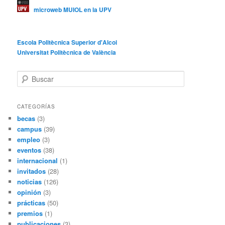
microweb MUIOL en la UPV
Escola Politècnica Superior d'Alcoi
Universitat Politècnica de València
B
u
s
c
CATEGORÍAS
a
becas
(3)
r
campus
(39)
empleo
(3)
eventos
(38)
internacional
(1)
invitados
(28)
noticias
(126)
opinión
(3)
prácticas
(50)
premios
(1)
publicaciones
(3)