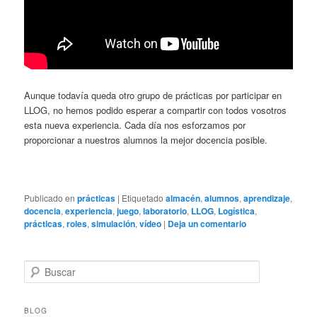
Aunque todavía queda otro grupo de prácticas por participar en
LLOG, no hemos podido esperar a compartir con todos vosotros
esta nueva experiencia. Cada día nos esforzamos por
proporcionar a nuestros alumnos la mejor docencia posible.
Publicado en
prácticas
|
Etiquetado
almacén
,
alumnos
,
aprendizaje
,
docencia
,
experiencia
,
juego
,
laboratorio
,
LLOG
,
Logística
,
prácticas
,
roles
,
simulación
,
vídeo
|
Deja un comentario
B
u
s
c
BLOG