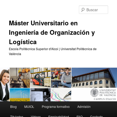
Ir
Ir
al
al
Busc
contenido
contenido
principal
secundario
Máster Universitario en
Ingeniería de Organización y
Logística
Escola Politècnica Superior d'Alcoi | Universitat Politècnica de
València
Menú
Blog
MUIOL
Programa formativo
Admisión
principal
Titulados
Vídeos
Empleabilidad
FAQ
Contacto