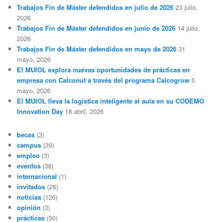
a
Trabajos Fin de Máster defendidos en julio de 2026
23 julio,
r
2026
Trabajos Fin de Máster defendidos en junio de 2026
14 julio,
2026
Trabajos Fin de Máster defendidos en mayo de 2026
31
mayo, 2026
El MUIOL explora nuevas oportunidades de prácticas en
empresa con Calconut a través del programa Calcogrow
5
mayo, 2026
El MUIOL lleva la logística inteligente al aula en su CODEMO
Innovation Day
18 abril, 2026
becas
(3)
campus
(39)
empleo
(3)
eventos
(38)
internacional
(1)
invitados
(28)
noticias
(126)
opinión
(3)
prácticas
(50)