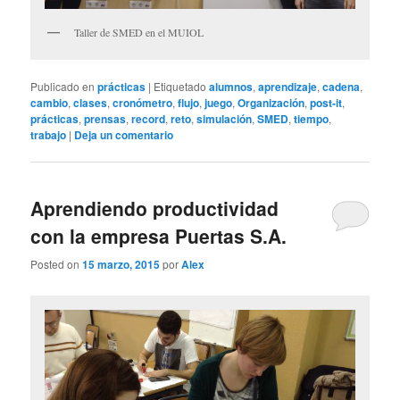
Taller de SMED en el MUIOL
Publicado en
prácticas
|
Etiquetado
alumnos
,
aprendizaje
,
cadena
,
cambio
,
clases
,
cronómetro
,
flujo
,
juego
,
Organización
,
post-it
,
prácticas
,
prensas
,
record
,
reto
,
simulación
,
SMED
,
tiempo
,
trabajo
|
Deja un comentario
Aprendiendo productividad
con la empresa Puertas S.A.
Posted on
15 marzo, 2015
por
Alex