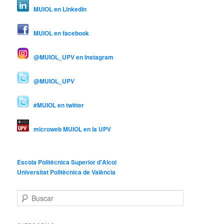
MUIOL en Linkedin
MUIOL en facebook
@MUIOL_UPV en Instagram
@MUIOL_UPV
#MUIOL en twitter
microweb MUIOL en la UPV
Escola Politècnica Superior d'Alcoi
Universitat Politècnica de València
B
u
s
c