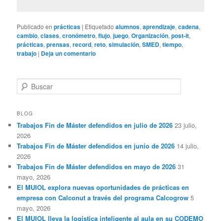
Publicado en
prácticas
|
Etiquetado
alumnos
,
aprendizaje
,
cadena
,
cambio
,
clases
,
cronómetro
,
flujo
,
juego
,
Organización
,
post-it
,
prácticas
,
prensas
,
record
,
reto
,
simulación
,
SMED
,
tiempo
,
trabajo
|
Deja un comentario
B
u
s
c
BLOG
a
Trabajos Fin de Máster defendidos en julio de 2026
23 julio,
r
2026
Trabajos Fin de Máster defendidos en junio de 2026
14 julio,
2026
Trabajos Fin de Máster defendidos en mayo de 2026
31
mayo, 2026
El MUIOL explora nuevas oportunidades de prácticas en
empresa con Calconut a través del programa Calcogrow
5
mayo, 2026
El MUIOL lleva la logística inteligente al aula en su CODEMO