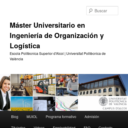
Ir
Ir
al
al
Busc
contenido
contenido
principal
secundario
Máster Universitario en
Ingeniería de Organización y
Logística
Escola Politècnica Superior d'Alcoi | Universitat Politècnica de
València
Menú
Blog
MUIOL
Programa formativo
Admisión
principal
Titulados
Vídeos
Empleabilidad
FAQ
Contacto