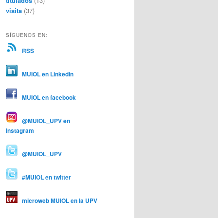
titulados
(13)
visita
(37)
SÍGUENOS EN:
RSS
MUIOL en Linkedin
MUIOL en facebook
@MUIOL_UPV en
Instagram
@MUIOL_UPV
#MUIOL en twitter
microweb MUIOL en la UPV