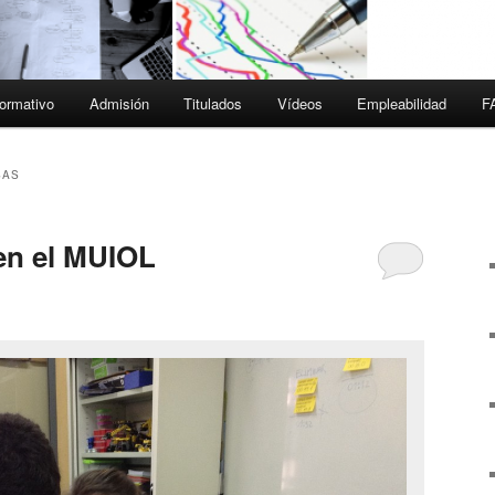
ormativo
Admisión
Titulados
Vídeos
Empleabilidad
F
SAS
en el MUIOL