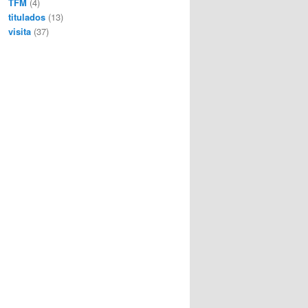
TFM
(4)
titulados
(13)
visita
(37)