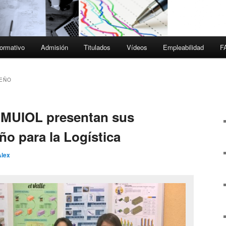
ormativo
Admisión
Titulados
Vídeos
Empleabilidad
F
SEÑO
 MUIOL presentan sus
ño para la Logística
Alex