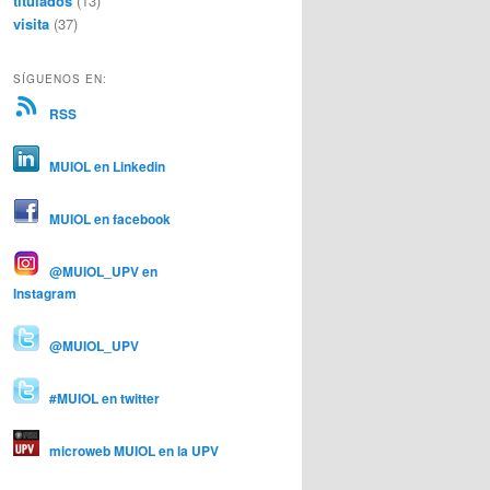
titulados
(13)
visita
(37)
SÍGUENOS EN:
RSS
MUIOL en Linkedin
MUIOL en facebook
@MUIOL_UPV en
Instagram
@MUIOL_UPV
#MUIOL en twitter
microweb MUIOL en la UPV