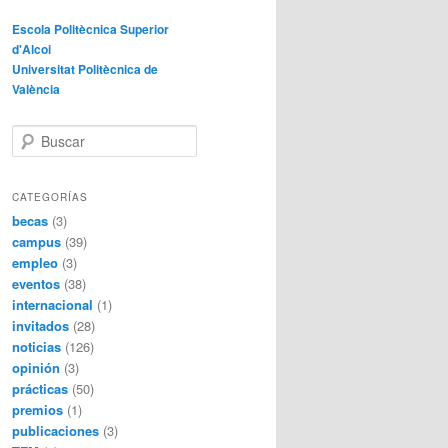
Escola Politècnica Superior
d'Alcoi
Universitat Politècnica de
València
B
u
s
c
CATEGORÍAS
a
becas
(3)
r
campus
(39)
empleo
(3)
eventos
(38)
internacional
(1)
invitados
(28)
noticias
(126)
opinión
(3)
prácticas
(50)
premios
(1)
publicaciones
(3)