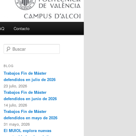
AQ
Contacto
B
u
s
c
BLOG
a
Trabajos Fin de Máster
r
defendidos en julio de 2026
23 julio, 2026
Trabajos Fin de Máster
defendidos en junio de 2026
14 julio, 2026
Trabajos Fin de Máster
defendidos en mayo de 2026
31 mayo, 2026
El MUIOL explora nuevas