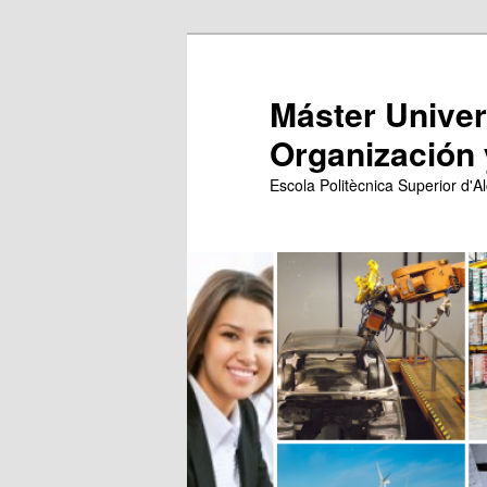
Ir
Ir
al
al
contenido
contenido
Máster Univers
principal
secundario
Organización 
Escola Politècnica Superior d'Al