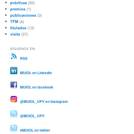
prácticas
(50)
premios
(1)
publicaciones
(3)
TFM
(4)
titulados
(13)
visita
(37)
SÍGUENOS EN:
RSS
MUIOL en Linkedin
MUIOL en facebook
@MUIOL_UPV en Instagram
@MUIOL_UPV
#MUIOL en twitter