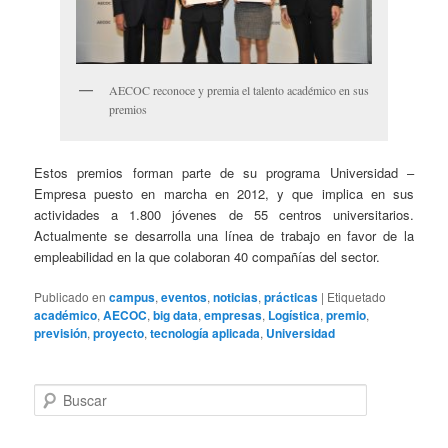
AECOC reconoce y premia el talento académico en sus
premios
Estos premios forman parte de su programa Universidad –
Empresa puesto en marcha en 2012, y que implica en sus
actividades a 1.800 jóvenes de 55 centros universitarios.
Actualmente se desarrolla una línea de trabajo en favor de la
empleabilidad en la que colaboran 40 compañías del sector.
Publicado en
campus
,
eventos
,
noticias
,
prácticas
|
Etiquetado
académico
,
AECOC
,
big data
,
empresas
,
Logística
,
premio
,
previsión
,
proyecto
,
tecnología aplicada
,
Universidad
B
u
s