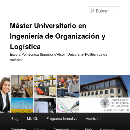
Ir
Ir
al
al
Busc
contenido
contenido
principal
secundario
Máster Universitario en
Ingeniería de Organización y
Logística
Escola Politècnica Superior d'Alcoi | Universitat Politècnica de
València
Menú
Blog
MUIOL
Programa formativo
Admisión
principal
Titulados
Vídeos
Empleabilidad
FAQ
Contacto