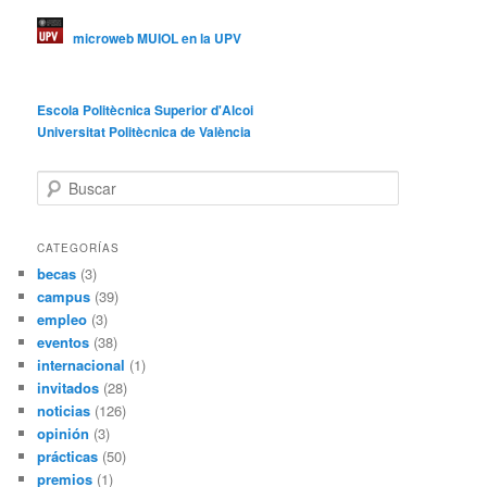
microweb MUIOL en la UPV
Escola Politècnica Superior d'Alcoi
Universitat Politècnica de València
B
u
s
c
CATEGORÍAS
a
becas
(3)
r
campus
(39)
empleo
(3)
eventos
(38)
internacional
(1)
invitados
(28)
noticias
(126)
opinión
(3)
prácticas
(50)
premios
(1)