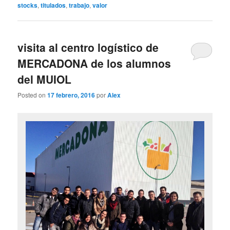
stocks
,
titulados
,
trabajo
,
valor
visita al centro logístico de
MERCADONA de los alumnos
del MUIOL
Posted on
17 febrero, 2016
por
Alex