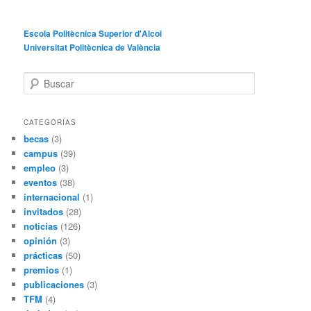
Escola Politècnica Superior d'Alcoi
Universitat Politècnica de València
B
u
s
c
CATEGORÍAS
a
becas
(3)
r
campus
(39)
empleo
(3)
eventos
(38)
internacional
(1)
invitados
(28)
noticias
(126)
opinión
(3)
prácticas
(50)
premios
(1)
publicaciones
(3)
TFM
(4)