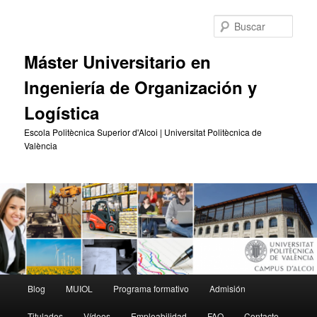
Ir
Ir
al
al
Busc
contenido
contenido
principal
secundario
Máster Universitario en
Ingeniería de Organización y
Logística
Escola Politècnica Superior d'Alcoi | Universitat Politècnica de
València
Menú
Blog
MUIOL
Programa formativo
Admisión
principal
Titulados
Vídeos
Empleabilidad
FAQ
Contacto