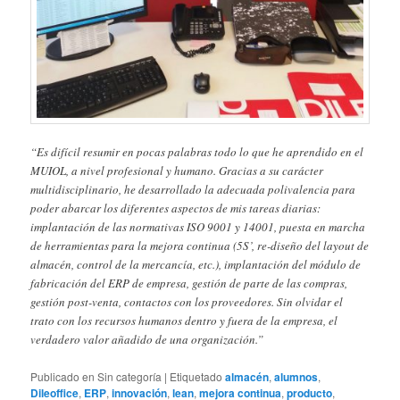
“Es difícil resumir en pocas palabras todo lo que he aprendido en el
MUIOL, a nivel profesional y humano. Gracias a su carácter
multidisciplinario, he desarrollado la adecuada polivalencia para
poder abarcar los diferentes aspectos de mis tareas diarias:
implantación de las normativas ISO 9001 y 14001, puesta en marcha
de herramientas para la mejora continua (5S’, re-diseño del layout de
almacén, control de la mercancía, etc.), implantación del módulo de
fabricación del ERP de empresa, gestión de parte de las compras,
gestión post-venta, contactos con los proveedores. Sin olvidar el
trato con los recursos humanos dentro y fuera de la empresa, el
verdadero valor añadido de una organización.”
Publicado en
Sin categoría
|
Etiquetado
almacén
,
alumnos
,
Dileoffice
,
ERP
,
innovación
,
lean
,
mejora continua
,
producto
,