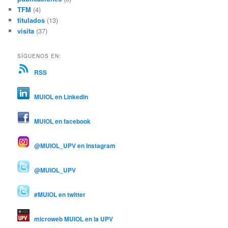
TFM
(4)
titulados
(13)
visita
(37)
SÍGUENOS EN:
RSS
MUIOL en Linkedin
MUIOL en facebook
@MUIOL_UPV en Instagram
@MUIOL_UPV
#MUIOL en twitter
microweb MUIOL en la UPV