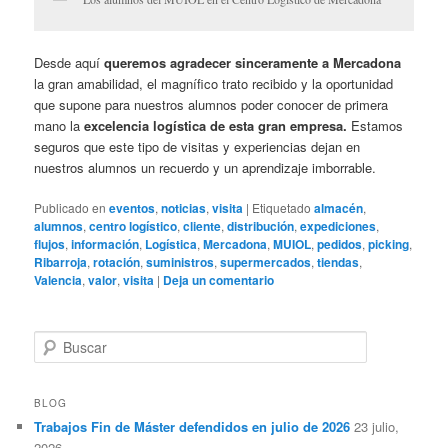
Desde aquí
queremos agradecer sinceramente a Mercadona
la gran amabilidad, el magnífico trato recibido y la oportunidad
que supone para nuestros alumnos poder conocer de primera
mano la
excelencia logística de esta gran empresa.
Estamos
seguros que este tipo de visitas y experiencias dejan en
nuestros alumnos un recuerdo y un aprendizaje imborrable.
Publicado en
eventos
,
noticias
,
visita
|
Etiquetado
almacén
,
alumnos
,
centro logístico
,
cliente
,
distribución
,
expediciones
,
flujos
,
información
,
Logística
,
Mercadona
,
MUIOL
,
pedidos
,
picking
,
Ribarroja
,
rotación
,
suministros
,
supermercados
,
tiendas
,
Valencia
,
valor
,
visita
|
Deja un comentario
B
u
s
c
BLOG
a
Trabajos Fin de Máster defendidos en julio de 2026
23 julio,
r
2026