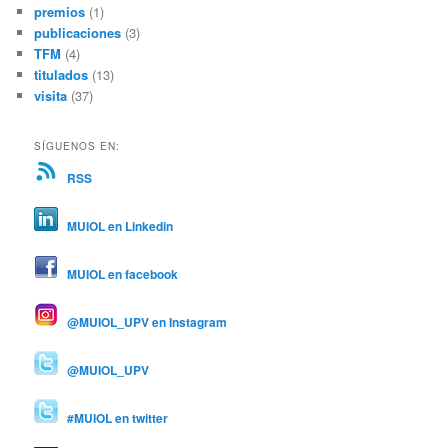
premios
(1)
publicaciones
(3)
TFM
(4)
titulados
(13)
visita
(37)
SÍGUENOS EN:
RSS
MUIOL en Linkedin
MUIOL en facebook
@MUIOL_UPV en Instagram
@MUIOL_UPV
#MUIOL en twitter