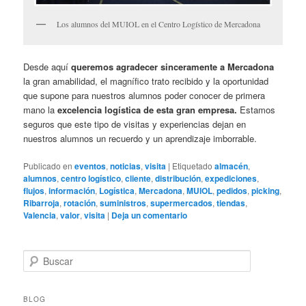
Los alumnos del MUIOL en el Centro Logístico de Mercadona
Desde aquí
queremos agradecer sinceramente a Mercadona
la gran amabilidad, el magnífico trato recibido y la oportunidad
que supone para nuestros alumnos poder conocer de primera
mano la
excelencia logística de esta gran empresa.
Estamos
seguros que este tipo de visitas y experiencias dejan en
nuestros alumnos un recuerdo y un aprendizaje imborrable.
Publicado en
eventos
,
noticias
,
visita
|
Etiquetado
almacén
,
alumnos
,
centro logístico
,
cliente
,
distribución
,
expediciones
,
flujos
,
información
,
Logística
,
Mercadona
,
MUIOL
,
pedidos
,
picking
,
Ribarroja
,
rotación
,
suministros
,
supermercados
,
tiendas
,
Valencia
,
valor
,
visita
|
Deja un comentario
B
u
s
c
BLOG