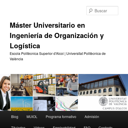
Ir
Ir
al
al
Busc
contenido
contenido
principal
secundario
Máster Universitario en
Ingeniería de Organización y
Logística
Escola Politècnica Superior d'Alcoi | Universitat Politècnica de
València
Menú
Blog
MUIOL
Programa formativo
Admisión
principal
Titulados
Vídeos
Empleabilidad
FAQ
Contacto