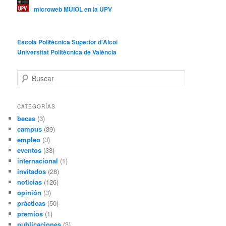
microweb MUIOL en la UPV
Escola Politècnica Superior d'Alcoi
Universitat Politècnica de València
B
u
s
c
CATEGORÍAS
a
becas
(3)
r
campus
(39)
empleo
(3)
eventos
(38)
internacional
(1)
invitados
(28)
noticias
(126)
opinión
(3)
prácticas
(50)
premios
(1)
publicaciones
(3)