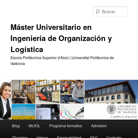
Ir
Ir
al
al
Busc
contenido
contenido
principal
secundario
Máster Universitario en
Ingeniería de Organización y
Logística
Escola Politècnica Superior d'Alcoi | Universitat Politècnica de
València
Menú
Blog
MUIOL
Programa formativo
Admisión
principal
Titulados
Vídeos
Empleabilidad
FAQ
Contacto