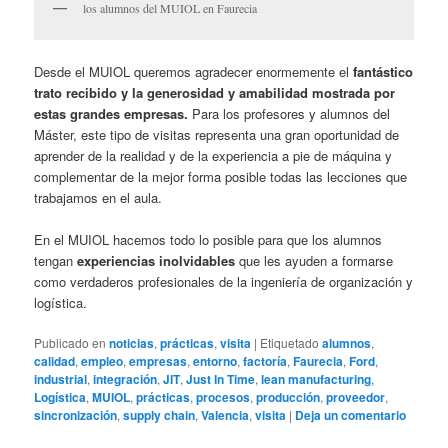
los alumnos del MUIOL en Faurecia
Desde el MUIOL queremos agradecer enormemente el
fantástico
trato recibido y la generosidad y amabilidad mostrada por
estas grandes empresas.
Para los profesores y alumnos del
Máster, este tipo de visitas representa una gran oportunidad de
aprender de la realidad y de la experiencia a pie de máquina y
complementar de la mejor forma posible todas las lecciones que
trabajamos en el aula.
En el MUIOL hacemos todo lo posible para que los alumnos
tengan
experiencias inolvidables
que les ayuden a formarse
como verdaderos profesionales de la ingeniería de organización y
logística.
Publicado en
noticias
,
prácticas
,
visita
|
Etiquetado
alumnos
,
calidad
,
empleo
,
empresas
,
entorno
,
factoría
,
Faurecia
,
Ford
,
industrial
,
integración
,
JIT
,
Just In Time
,
lean manufacturing
,
Logística
,
MUIOL
,
prácticas
,
procesos
,
producción
,
proveedor
,
sincronización
,
supply chain
,
Valencia
,
visita
|
Deja un comentario