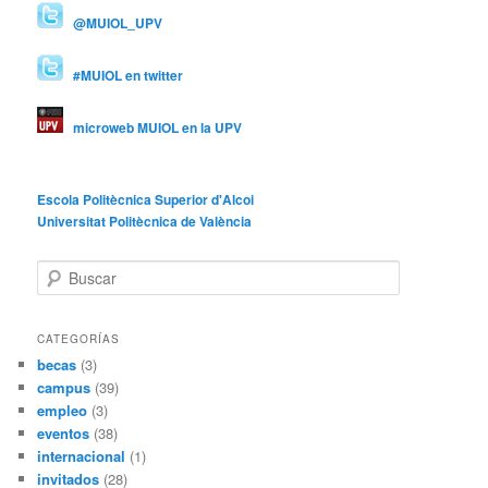
@MUIOL_UPV
#MUIOL en twitter
microweb MUIOL en la UPV
Escola Politècnica Superior d'Alcoi
Universitat Politècnica de València
B
u
s
c
CATEGORÍAS
a
becas
(3)
r
campus
(39)
empleo
(3)
eventos
(38)
internacional
(1)
invitados
(28)