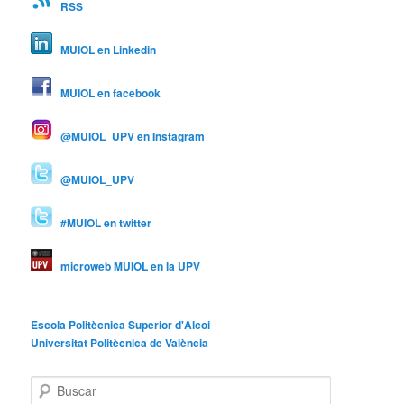
RSS
MUIOL en Linkedin
MUIOL en facebook
@MUIOL_UPV en Instagram
@MUIOL_UPV
#MUIOL en twitter
microweb MUIOL en la UPV
Escola Politècnica Superior d'Alcoi
Universitat Politècnica de València
B
u