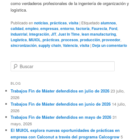
como verdaderos profesionales de la ingeniería de organización y
logística.
Publicado en
noticias
,
prácticas
,
visita
|
Etiquetado
alumnos
,
calidad
,
empleo
,
empresas
,
entorno
,
factoría
,
Faurecia
,
Ford
,
industrial
,
integración
,
JIT
,
Just In Time
,
lean manufacturing
,
Logística
,
MUIOL
,
prácticas
,
procesos
,
producción
,
proveedor
,
sincronización
,
supply chain
,
Valencia
,
visita
|
Deja un comentario
B
u
s
c
BLOG
a
Trabajos Fin de Máster defendidos en julio de 2026
23 julio,
r
2026
Trabajos Fin de Máster defendidos en junio de 2026
14 julio,
2026
Trabajos Fin de Máster defendidos en mayo de 2026
31
mayo, 2026
El MUIOL explora nuevas oportunidades de prácticas en
empresa con Calconut a través del programa Calcogrow
5