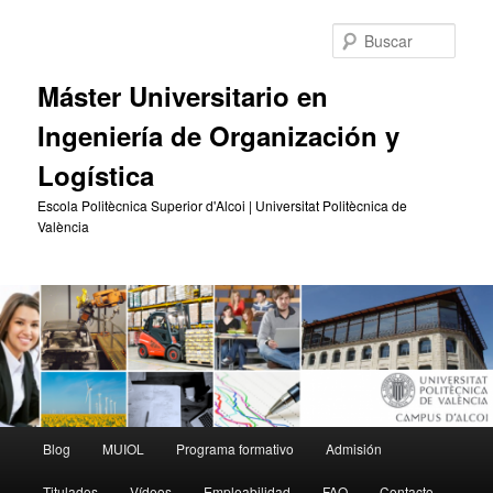
Ir
Ir
al
al
Busc
contenido
contenido
principal
secundario
Máster Universitario en
Ingeniería de Organización y
Logística
Escola Politècnica Superior d'Alcoi | Universitat Politècnica de
València
Menú
Blog
MUIOL
Programa formativo
Admisión
principal
Titulados
Vídeos
Empleabilidad
FAQ
Contacto