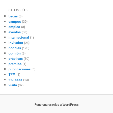
s
c
CATEGORÍAS
a
becas
(3)
r
campus
(39)
empleo
(3)
eventos
(38)
internacional
(1)
invitados
(28)
noticias
(126)
opinión
(3)
prácticas
(50)
premios
(1)
publicaciones
(3)
TFM
(4)
titulados
(13)
visita
(37)
Funciona gracias a WordPress