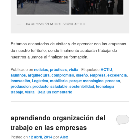
los alumnos del MUIOL visitan ACTIU
Estamos encantados de visitar y de aprender con las empresas
de nuestro territorio, donde finalmente acabarán trabajando
nuestros alumnos al finalizar su formación.
Publicado en
noticias
,
prácticas
,
visita
|
Etiquetado
ACTIU
,
alumnos
,
arquitectura
,
compromiso
,
diseño
,
empresa
,
excelencia
,
innovación
,
Logística
,
mobiliario
,
parque tecnológico
,
proceso
,
producción
,
producto
,
saludable
,
sostenibilidad
,
tecnología
,
trabajo
,
visita
|
Deja un comentario
aprendiendo organización del
trabajo en las empresas
Posted on
12 abril, 2014
por
Alex