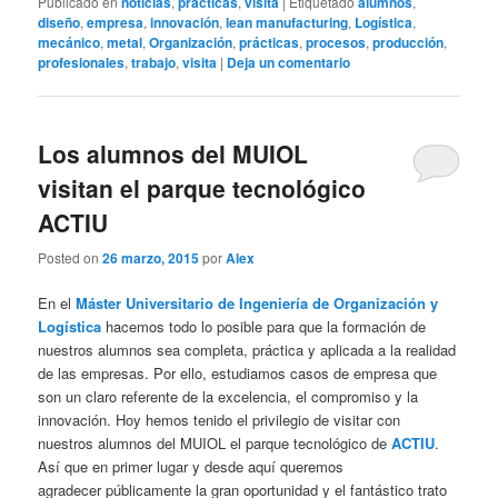
Publicado en
noticias
,
prácticas
,
visita
|
Etiquetado
alumnos
,
diseño
,
empresa
,
innovación
,
lean manufacturing
,
Logística
,
mecánico
,
metal
,
Organización
,
prácticas
,
procesos
,
producción
,
profesionales
,
trabajo
,
visita
|
Deja un comentario
Los alumnos del MUIOL
visitan el parque tecnológico
ACTIU
Posted on
26 marzo, 2015
por
Alex
En el
Máster Universitario de Ingeniería de Organización y
Logística
hacemos todo lo posible para que la formación de
nuestros alumnos sea completa, práctica y aplicada a la realidad
de las empresas. Por ello, estudiamos casos de empresa que
son un claro referente de la excelencia, el compromiso y la
innovación. Hoy hemos tenido el privilegio de visitar con
nuestros alumnos del MUIOL el parque tecnológico de
ACTIU
.
Así que en primer lugar y desde aquí queremos
agradecer públicamente la gran oportunidad y el fantástico trato