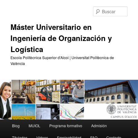
Ir
Ir
al
al
Busc
contenido
contenido
principal
secundario
Máster Universitario en
Ingeniería de Organización y
Logística
Escola Politècnica Superior d'Alcoi | Universitat Politècnica de
València
Menú
Blog
MUIOL
Programa formativo
Admisión
principal
Titulados
Vídeos
Empleabilidad
FAQ
Contacto