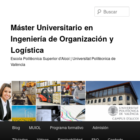
Ir
Ir
al
al
Busc
contenido
contenido
principal
secundario
Máster Universitario en
Ingeniería de Organización y
Logística
Escola Politècnica Superior d'Alcoi | Universitat Politècnica de
València
Menú
Blog
MUIOL
Programa formativo
Admisión
principal
Titulados
Vídeos
Empleabilidad
FAQ
Contacto