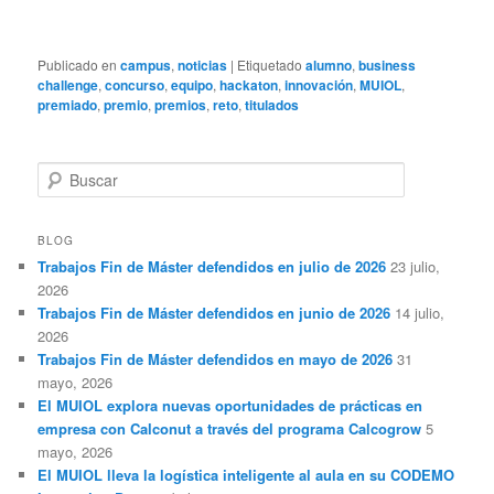
Publicado en
campus
,
noticias
|
Etiquetado
alumno
,
business
challenge
,
concurso
,
equipo
,
hackaton
,
innovación
,
MUIOL
,
premiado
,
premio
,
premios
,
reto
,
titulados
B
u
s
c
BLOG
a
Trabajos Fin de Máster defendidos en julio de 2026
23 julio,
r
2026
Trabajos Fin de Máster defendidos en junio de 2026
14 julio,
2026
Trabajos Fin de Máster defendidos en mayo de 2026
31
mayo, 2026
El MUIOL explora nuevas oportunidades de prácticas en
empresa con Calconut a través del programa Calcogrow
5
mayo, 2026
El MUIOL lleva la logística inteligente al aula en su CODEMO