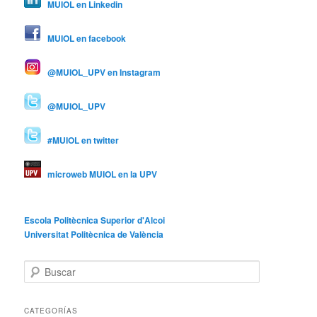
MUIOL en Linkedin
MUIOL en facebook
@MUIOL_UPV en Instagram
@MUIOL_UPV
#MUIOL en twitter
microweb MUIOL en la UPV
Escola Politècnica Superior d'Alcoi
Universitat Politècnica de València
B
u
s
c
CATEGORÍAS