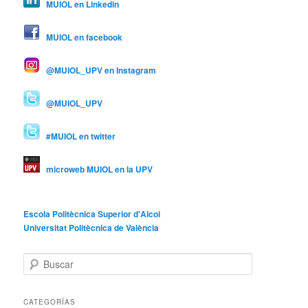
MUIOL en Linkedin
MUIOL en facebook
@MUIOL_UPV en Instagram
@MUIOL_UPV
#MUIOL en twitter
microweb MUIOL en la UPV
Escola Politècnica Superior d'Alcoi
Universitat Politècnica de València
B
u
s
c
CATEGORÍAS