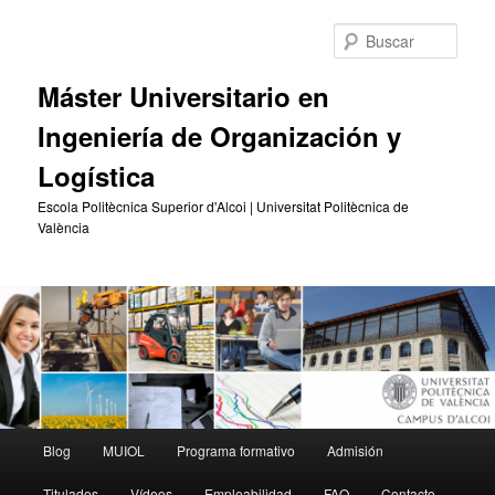
Ir
Ir
al
al
Busc
contenido
contenido
principal
secundario
Máster Universitario en
Ingeniería de Organización y
Logística
Escola Politècnica Superior d'Alcoi | Universitat Politècnica de
València
Menú
Blog
MUIOL
Programa formativo
Admisión
principal
Titulados
Vídeos
Empleabilidad
FAQ
Contacto