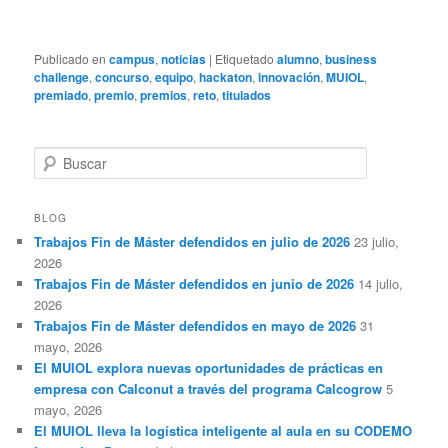
Publicado en
campus
,
noticias
|
Etiquetado
alumno
,
business
challenge
,
concurso
,
equipo
,
hackaton
,
innovación
,
MUIOL
,
premiado
,
premio
,
premios
,
reto
,
titulados
B
u
s
c
BLOG
a
Trabajos Fin de Máster defendidos en julio de 2026
23 julio,
r
2026
Trabajos Fin de Máster defendidos en junio de 2026
14 julio,
2026
Trabajos Fin de Máster defendidos en mayo de 2026
31
mayo, 2026
El MUIOL explora nuevas oportunidades de prácticas en
empresa con Calconut a través del programa Calcogrow
5
mayo, 2026
El MUIOL lleva la logística inteligente al aula en su CODEMO