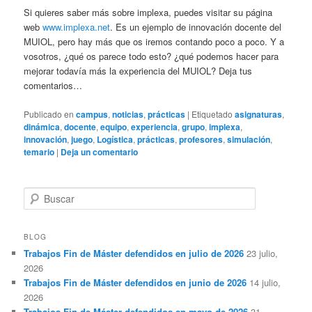
Si quieres saber más sobre implexa, puedes visitar su página
web
www.implexa.net
. Es un ejemplo de innovación docente del
MUIOL, pero hay más que os iremos contando poco a poco. Y a
vosotros, ¿qué os parece todo esto? ¿qué podemos hacer para
mejorar todavía más la experiencia del MUIOL? Deja tus
comentarios…
Publicado en
campus
,
noticias
,
prácticas
|
Etiquetado
asignaturas
,
dinámica
,
docente
,
equipo
,
experiencia
,
grupo
,
implexa
,
innovación
,
juego
,
Logística
,
prácticas
,
profesores
,
simulación
,
temario
|
Deja un comentario
B
u
s
c
BLOG
a
Trabajos Fin de Máster defendidos en julio de 2026
23 julio,
r
2026
Trabajos Fin de Máster defendidos en junio de 2026
14 julio,
2026
Trabajos Fin de Máster defendidos en mayo de 2026
31