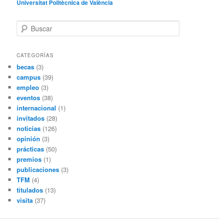
Universitat Politècnica de València
B
u
s
c
CATEGORÍAS
a
becas
(3)
r
campus
(39)
empleo
(3)
eventos
(38)
internacional
(1)
invitados
(28)
noticias
(126)
opinión
(3)
prácticas
(50)
premios
(1)
publicaciones
(3)
TFM
(4)
titulados
(13)
visita
(37)