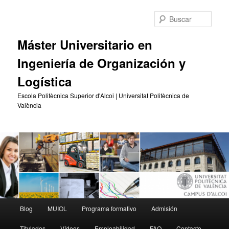
Ir
Ir
al
al
Busc
contenido
contenido
principal
secundario
Máster Universitario en
Ingeniería de Organización y
Logística
Escola Politècnica Superior d'Alcoi | Universitat Politècnica de
València
Menú
Blog
MUIOL
Programa formativo
Admisión
principal
Titulados
Vídeos
Empleabilidad
FAQ
Contacto