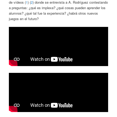
de vídeos (
1
) (
2
) donde se entrevista a A. Rodríguez contestando
a preguntas: ¿qué es implexa? ¿qué cosas pueden aprender los
alumnos? ¿qué tal fue la experiencia? ¿habrá otros nuevos
juegos en el futuro?