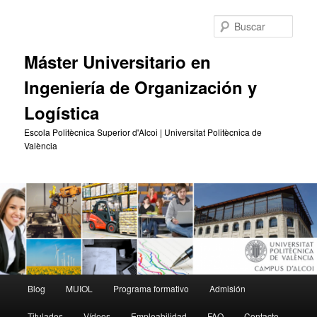
Ir
al
Busc
contenido
principal
Máster Universitario en
Ingeniería de Organización y
Logística
Escola Politècnica Superior d'Alcoi | Universitat Politècnica de
València
Menú
Blog
MUIOL
Programa formativo
Admisión
principal
Titulados
Vídeos
Empleabilidad
FAQ
Contacto