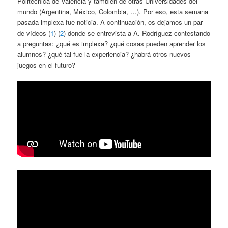
Politècnica de València y también de otras Universidades del
mundo (Argentina, México, Colombia, …). Por eso, esta semana
pasada implexa fue noticia. A continuación, os dejamos un par
de vídeos (
1
) (
2
) donde se entrevista a A. Rodríguez contestando
a preguntas: ¿qué es implexa? ¿qué cosas pueden aprender los
alumnos? ¿qué tal fue la experiencia? ¿habrá otros nuevos
juegos en el futuro?