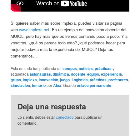
Si quieres saber más sobre implexa, puedes visitar su página
web
www.implexa.net
. Es un ejemplo de innovación docente del
MUIOL, pero hay más que os iremos contando poco a poco. Y a
vosotros, ¿qué os parece todo esto? ¿qué podemos hacer para
mejorar todavía más la experiencia del MUIOL? Deja tus
comentarios…
Esta entrada fue publicada en
campus
,
noticias
,
prácticas
y
etiquetada
asignaturas
,
dinámica
,
docente
,
equipo
,
experiencia
,
grupo
,
implexa
,
innovación
,
juego
,
Logística
,
prácticas
,
profesores
,
simulación
,
temario
por
Alex
. Guarda
enlace permanente
.
Deja una respuesta
Lo siento, debes estar
conectado
para publicar un
comentario.