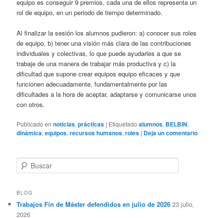
equipo es conseguir 9 premios, cada una de ellos representa un
rol de equipo, en un periodo de tiempo determinado.
Al finalizar la sesión los alumnos pudieron: a) conocer sus roles
de equipo, b) tener una visión más clara de las contribuciones
individuales y colectivas, lo que puede ayudarles a que se
trabaje de una manera de trabajar más productiva y c) la
dificultad que supone crear equipos equipo eficaces y que
funcionen adecuadamente, fundamentalmente por las
dificultades a la hora de aceptar, adaptarse y comunicarse unos
con otros.
Publicado en
noticias
,
prácticas
|
Etiquetado
alumnos
,
BELBIN
,
dinámica
,
equipos
,
recursos humanos
,
roles
|
Deja un comentario
B
u
s
c
BLOG
a
Trabajos Fin de Máster defendidos en julio de 2026
23 julio,
r
2026