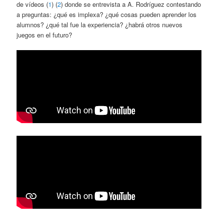
de vídeos (
1
) (
2
) donde se entrevista a A. Rodríguez contestando
a preguntas: ¿qué es implexa? ¿qué cosas pueden aprender los
alumnos? ¿qué tal fue la experiencia? ¿habrá otros nuevos
juegos en el futuro?