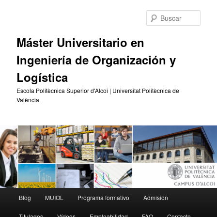
Ir
Ir
al
al
Busc
contenido
contenido
principal
secundario
Máster Universitario en
Ingeniería de Organización y
Logística
Escola Politècnica Superior d'Alcoi | Universitat Politècnica de
València
Menú
Blog
MUIOL
Programa formativo
Admisión
principal
Titulados
Vídeos
Empleabilidad
FAQ
Contacto