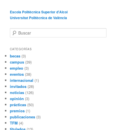
Escola Politècnica Superior d'Alcoi
Universitat Politècnica de València
B
u
s
c
CATEGORÍAS
a
becas
(3)
r
campus
(39)
empleo
(3)
eventos
(38)
internacional
(1)
invitados
(28)
noticias
(126)
opinión
(3)
prácticas
(50)
premios
(1)
publicaciones
(3)
TFM
(4)
titulados
(13)