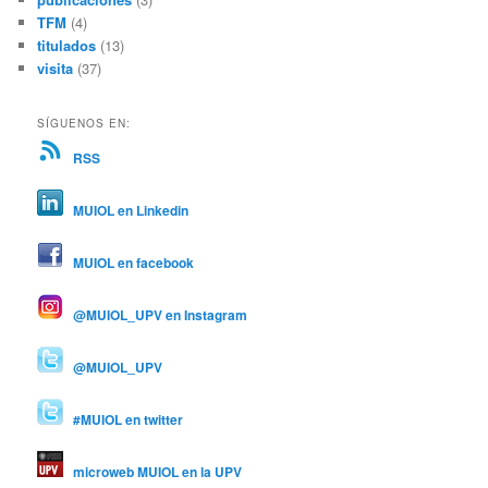
TFM
(4)
titulados
(13)
visita
(37)
SÍGUENOS EN:
RSS
MUIOL en Linkedin
MUIOL en facebook
@MUIOL_UPV en Instagram
@MUIOL_UPV
#MUIOL en twitter
microweb MUIOL en la UPV