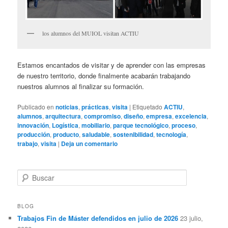
los alumnos del MUIOL visitan ACTIU
Estamos encantados de visitar y de aprender con las empresas
de nuestro territorio, donde finalmente acabarán trabajando
nuestros alumnos al finalizar su formación.
Publicado en
noticias
,
prácticas
,
visita
|
Etiquetado
ACTIU
,
alumnos
,
arquitectura
,
compromiso
,
diseño
,
empresa
,
excelencia
,
innovación
,
Logística
,
mobiliario
,
parque tecnológico
,
proceso
,
producción
,
producto
,
saludable
,
sostenibilidad
,
tecnología
,
trabajo
,
visita
|
Deja un comentario
B
u
s
c
BLOG
a
Trabajos Fin de Máster defendidos en julio de 2026
23 julio,
r