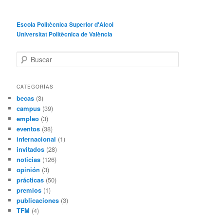
Escola Politècnica Superior d'Alcoi
Universitat Politècnica de València
B
u
s
c
CATEGORÍAS
a
becas
(3)
r
campus
(39)
empleo
(3)
eventos
(38)
internacional
(1)
invitados
(28)
noticias
(126)
opinión
(3)
prácticas
(50)
premios
(1)
publicaciones
(3)
TFM
(4)