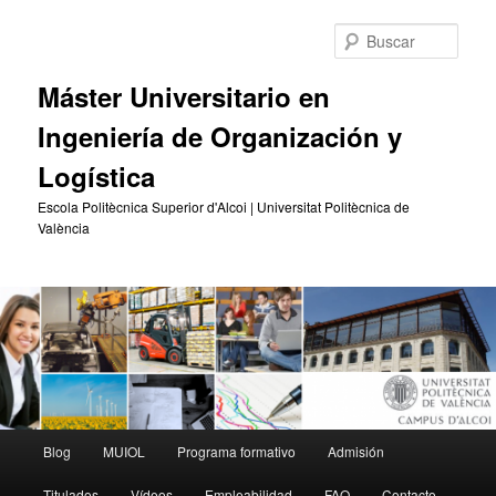
Ir
Ir
al
al
Busc
contenido
contenido
principal
secundario
Máster Universitario en
Ingeniería de Organización y
Logística
Escola Politècnica Superior d'Alcoi | Universitat Politècnica de
València
Menú
Blog
MUIOL
Programa formativo
Admisión
principal
Titulados
Vídeos
Empleabilidad
FAQ
Contacto