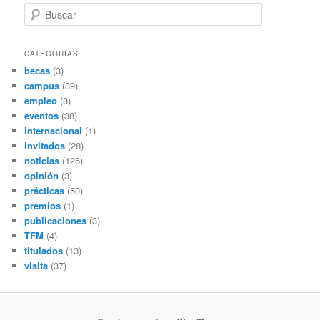
B
u
s
c
CATEGORÍAS
a
becas
(3)
r
campus
(39)
empleo
(3)
eventos
(38)
internacional
(1)
invitados
(28)
noticias
(126)
opinión
(3)
prácticas
(50)
premios
(1)
publicaciones
(3)
TFM
(4)
titulados
(13)
visita
(37)