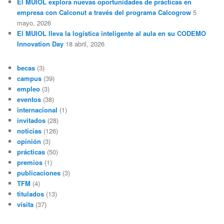
El MUIOL explora nuevas oportunidades de prácticas en
empresa con Calconut a través del programa Calcogrow
5
mayo, 2026
El MUIOL lleva la logística inteligente al aula en su CODEMO
Innovation Day
18 abril, 2026
becas
(3)
campus
(39)
empleo
(3)
eventos
(38)
internacional
(1)
invitados
(28)
noticias
(126)
opinión
(3)
prácticas
(50)
premios
(1)
publicaciones
(3)
TFM
(4)
titulados
(13)
visita
(37)