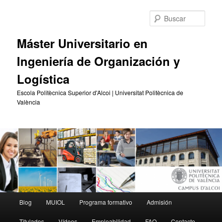
Ir
Ir
al
al
Busc
contenido
contenido
principal
secundario
Máster Universitario en
Ingeniería de Organización y
Logística
Escola Politècnica Superior d'Alcoi | Universitat Politècnica de
València
Menú
Blog
MUIOL
Programa formativo
Admisión
principal
Titulados
Vídeos
Empleabilidad
FAQ
Contacto