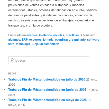
previsiones de ventas en base a históricos y modelos
estadísticos, stocks, órdenes de fabricación en curso, pedidos
de compra pendientes, prioridades de clientes, acuerdos de
servicio, casuísticas especiales de embalajes, calendario de
transportes, y un largo etcétera.
Publicado en
eventos
,
invitados
,
noticias
,
prácticas
|
Etiquetado
alumnos
,
ERP
,
expertos
,
jornada
,
openBravo
,
seminario
,
software
libre
,
tecnología
|
Deja un comentario
B
u
s
c
BLOG
a
Trabajos Fin de Máster defendidos en julio de 2026
23 julio,
r
2026
Trabajos Fin de Máster defendidos en junio de 2026
14 julio,
2026
Trabajos Fin de Máster defendidos en mayo de 2026
31
mayo, 2026