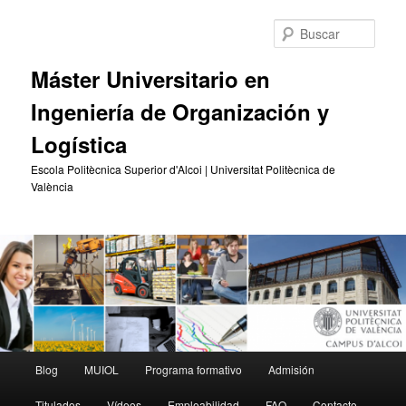
Ir
Ir
al
al
Busc
contenido
contenido
principal
secundario
Máster Universitario en
Ingeniería de Organización y
Logística
Escola Politècnica Superior d'Alcoi | Universitat Politècnica de
València
Menú
Blog
MUIOL
Programa formativo
Admisión
principal
Titulados
Vídeos
Empleabilidad
FAQ
Contacto