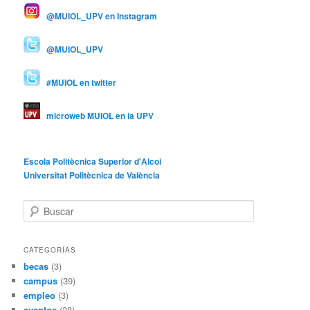
@MUIOL_UPV en Instagram
@MUIOL_UPV
#MUIOL en twitter
microweb MUIOL en la UPV
Escola Politècnica Superior d'Alcoi
Universitat Politècnica de València
B
u
s
c
CATEGORÍAS
a
becas
(3)
r
campus
(39)
empleo
(3)
eventos
(38)