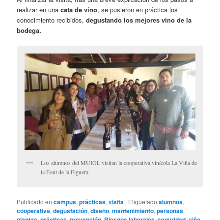
realizar en una
cata de vino
, se pusieron en práctica los
conocimiento recibidos,
degustando los mejores vino de la
bodega.
Los alumnos del MUIOL visitan la cooperativa vinícola La Viña de
la Font de la Figuera
Publicado en
campus
,
prácticas
,
visita
|
Etiquetado
alumnos
,
cooperativa
,
degustación
,
diseño
,
mantenimiento
,
personas
,
plantas
,
prácticas
,
prevención
,
Riesgos laborales
,
seguridad
,
viña
,