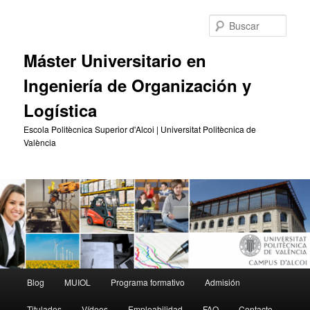
Ir
al
Busc
contenido
principal
Máster Universitario en
Ingeniería de Organización y
Logística
Escola Politècnica Superior d'Alcoi | Universitat Politècnica de
València
Menú
Blog
MUIOL
Programa formativo
Admisión
principal
Titulados
Vídeos
Empleabilidad
FAQ
Contacto