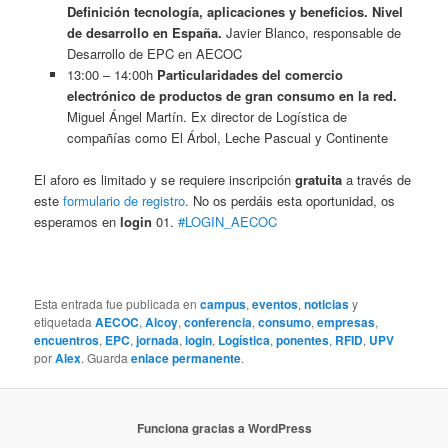
Definición tecnología, aplicaciones y beneficios. Nivel
de desarrollo en España.
Javier Blanco, responsable de
Desarrollo de EPC en AECOC
13:00 – 14:00h
Particularidades del comercio
electrónico de productos de gran consumo en la red.
Miguel Ángel Martín. Ex director de Logística de
compañías como El Árbol, Leche Pascual y Continente
El aforo es limitado y se requiere inscripción
gratuita
a través de
este
formulario de registro
. No os perdáis esta oportunidad, os
esperamos en
login
01.
#LOGIN_AECOC
Esta entrada fue publicada en
campus
,
eventos
,
noticias
y
etiquetada
AECOC
,
Alcoy
,
conferencia
,
consumo
,
empresas
,
encuentros
,
EPC
,
jornada
,
login
,
Logística
,
ponentes
,
RFID
,
UPV
por
Alex
. Guarda
enlace permanente
.
Funciona gracias a WordPress