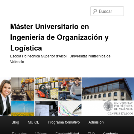
Ir
al
Busc
contenido
principal
Máster Universitario en
Ingeniería de Organización y
Logística
Escola Politècnica Superior d'Alcoi | Universitat Politècnica de
València
Menú
Blog
MUIOL
Programa formativo
Admisión
principal
Titulados
Vídeos
Empleabilidad
FAQ
Contacto