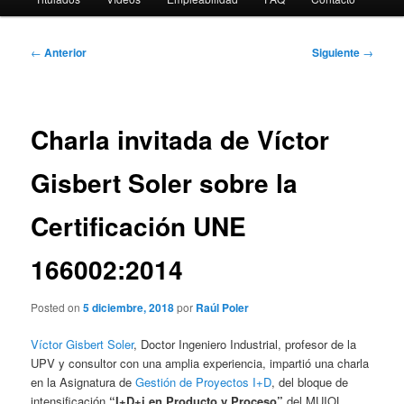
Navegación
←
Anterior
Siguiente
→
de
entradas
Charla invitada de Víctor
Gisbert Soler sobre la
Certificación UNE
166002:2014
Posted on
5 diciembre, 2018
por
Raúl Poler
Víctor Gisbert Soler
, Doctor Ingeniero Industrial, profesor de la
UPV y consultor con una amplia experiencia, impartió una charla
en la Asignatura de
Gestión de Proyectos I+D
, del bloque de
intensificación
“I+D+i en Producto y Proceso”
del MUIOL.