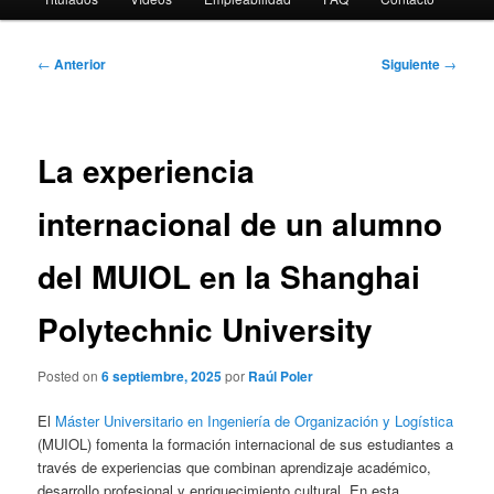
Navegación
←
Anterior
Siguiente
→
de
entradas
La experiencia
internacional de un alumno
del MUIOL en la Shanghai
Polytechnic University
Posted on
6 septiembre, 2025
por
Raúl Poler
El
Máster Universitario en Ingeniería de Organización y Logística
(MUIOL) fomenta la formación internacional de sus estudiantes a
través de experiencias que combinan aprendizaje académico,
desarrollo profesional y enriquecimiento cultural. En esta