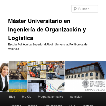
Ir
al
Busc
contenido
principal
Máster Universitario en
Ingeniería de Organización y
Logística
Escola Politècnica Superior d'Alcoi | Universitat Politècnica de
València
Menú
Blog
MUIOL
Programa formativo
Admisión
principal
Titulados
Vídeos
Empleabilidad
FAQ
Contacto